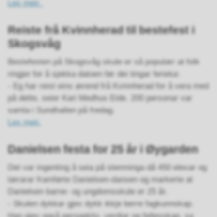
Les meir.
Reiste frå Kvinnherad til bestefest i
Skogsvåg
Bestefesten på Skogsvåg skule er så populær at folk
ringjer for å sjekka datoen før dei tingar ferietur.
- Eg har reist eins ærend frå Kvinnherad for å vera med
på dette, seier Kari Medhus Eide. 200 personar var
samla i Sundhallen på fredag.
Les meir.
Danielsen festa for 25 år i Øygarden
Det var ingenting å seia på stemninga då 450 elevar og
lærarar framførte Danielsen-dansen og markerte at
Danielsen barne- og ungdomsskule er 25 år.
- Skulen dykkar gjev dykk ikkje berre fagkunnskap.
Han gjev også perspektiv, verdiar og fellesskap, sa