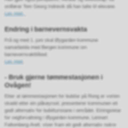
ordførar Tom Georg Indrevik då han talte til elevane.
Les meir.
Endring i barnevernsvakta
Frå og med 1. juni skal Øygarden kommune
samarbeida med Bergen kommune om
barnevernvakttilbod.
Les meir
.
- Bruk gjerne tømmestasjonen i
Ovågen!
Etter at tømmestasjonen for bubilar på Rong er vorten
skadd etter ein påkøyrsel, presenterer kommunen eit
godt alternativ for bubilturistane i området. Einingsleiar
for vegforvaltning i Øygarden kommune, Lennart
Falkenberg-Arell, viser fram eit godt alternativ nokre