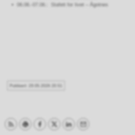
06.06.-07.06.: Stafett for livet – Ågotnes
Publisert
29.05.2026 20.51
Abonner på RSS
Skriv ut
Del på Facebook
Del på Twitter
Del på LinkedIn
Tips en venn