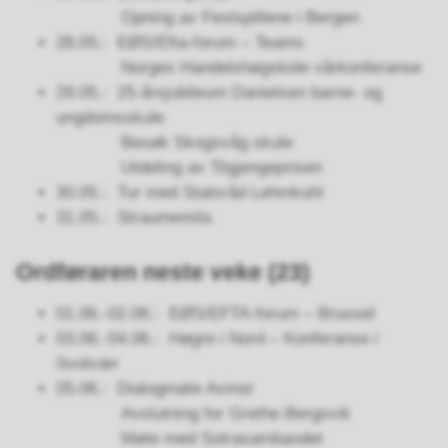
Opning av Festspillene i Bergen
28.05.: EØS/Efta-forum – Teams
Norges Handelshøgskole vårkonferanse
29.05.: 25-årsjubileum Danielsen barne- og
ungdomsskule
Besøk Skogsvåg skule
Utdeling av Tilgjengeprisen
30.05.: Tur med Statsråd Lehmkuhl
31.05.: Straumemila
Ordføraren neste veke (23)
01.06.-02.06.: EØS/EFTA-forum – Brussel
03.06.-04.06.: Høgre i Nord – Konferanse i
Svolvær
05.06.: Dialogmøte Avinor
Avslutning for Grethe Bergsvik
Møte med Sotrasambandet