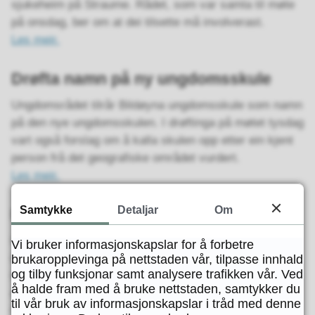
sjukeheim på Straume. Rådet, som var samla til møte
på onsdag, ber om at dei tilsette må involverast.
Les meir.
Drøfta namn på ny ungdomsskule
Ungdomsrådet tilrår Bildøyna ungdomsskule som namn
på den nye ungdomsskulen. I drøftinga på møtet tysdag
vart også forslag om å kalla skulen opp etter ein kjent
person frå det geografiske området vurdert.
Les meir.
Samtykke
Detaljar
Om
Flyktningar i arbeid på kort varsel
Flyktningane som deltek i introduksjonsprogrammet i
Vi bruker informasjonskapslar for å forbetre
Øygarden kommune, har eit breitt spekter av
brukaropplevinga på nettstaden vår, tilpasse innhald
og tilby funksjonar samt analysere trafikken vår. Ved
kompetanse, erfaring og personlege eigenskapar. Dette
å halde fram med å bruke nettstaden, samtykker du
er ressursar som kan vera nyttige for arbeidsplassar i
til vår bruk av informasjonskapslar i tråd med denne
heile kommunen.