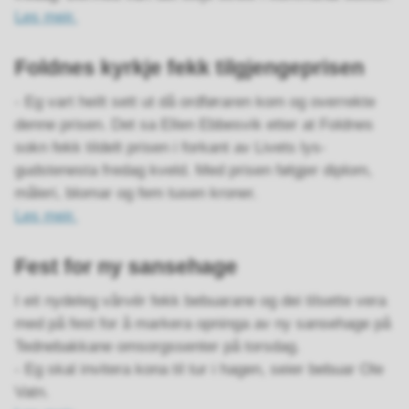
Les meir.
Foldnes kyrkje fekk tilgjengeprisen
- Eg vart heilt sett ut då ordføraren kom og overrekte
denne prisen. Det sa Ellen Ebbesvik etter at Foldnes
sokn fekk tildelt prisen i forkant av Livets lys-
gudstenesta fredag kveld. Med prisen følgjer diplom,
måleri, blomar og fem tusen kroner.
Les meir.
Fest for ny sansehage
I eit nydeleg vårvér fekk bebuarane og dei tilsette vera
med på fest for å markera opninga av ny sansehage på
Tednebakkane omsorgssenter på torsdag.
- Eg skal invitera kona til tur i hagen, seier bebuar Ole
Vatn.