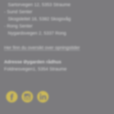
Sartorvegen 12, 5353 Straume
- Sund Senter
Skogsleitet 16, 5382 Skogsvåg
- Rong Senter
Nygardsvegen 2, 5337 Rong
Her finn du oversikt over opningstider
Adresse Øygarden rådhus
Foldnesvegen1, 5354 Straume