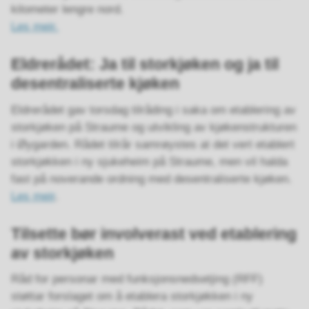
kilometer lengre nord.
Les meir.
Eldrerådet: Ja til storkjøken og ja til
desentraliserte kjøken
Eldrerådet gav torsdag tilråding i saka om etablering av
storkjøken på Straume og utvikling av kjøkenstrukturen
i Øygarden. Rådet tilrår samrøystes at det vert etablert
storkjøkken i ny sjukeheim på Straume, men vil halda
fast på noverande ordning med desentraliserte kjøken.
Les meir
.
Tilsette bør involverast ved etablering
av storkjøken
Råd for personar med funksjonsnedsetjing (RFF)
støttar forslaget om å etablera storkjøkken i ny