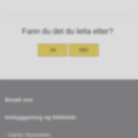
Fann du det du leita etter?
JA
NEI
Besøk oss
Innbyggartorg og bibliotek:
- Sartor Storsenter,