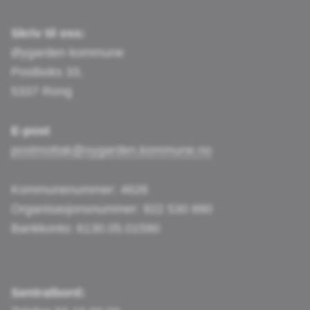
F
I
L
Skriv til oss:
Øygarden kommune
a
n
i
Postboks 33,
5337 Rong
c
s
n
E-post
postmottak@oygarden.kommune.no
e
t
k
Kommunenummer: 4626
b
a
e
Organisasjonsnummer: 922 530 890
Bankkonto: 6130.05.01590
o
g
d
Sentralbord: