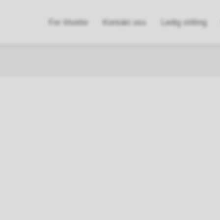
n
For tilsette
Kontakt oss
Ledig stilling
e