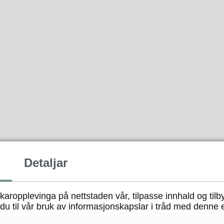
Detaljar
ukaropplevinga på nettstaden vår, tilpasse innhald og tilb
Fann du det du leita etter?
u til vår bruk av informasjonskapslar i tråd med denne 