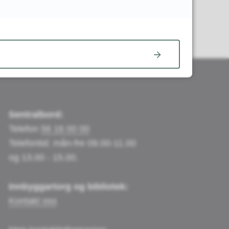
Sentralbord:
Telefon
56 16 00 00
Telefontid: mån-fre 09.00-11.00
og 13.00 - 15.00.
Innbyggartorg og bibliotek:
Kontakt oss