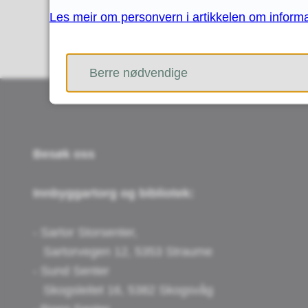
Les meir om personvern i artikkelen om inform
Berre nødvendige
Besøk oss
Innbyggartorg og bibliotek:
- Sartor Storsenter,
Sartorvegen 12, 5353 Straume
- Sund Senter
Skogsleitet 16, 5382 Skogsvåg