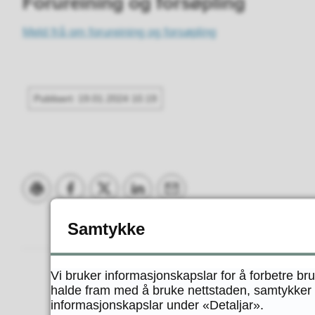
Forureining og forsøpling
Meld frå om forureining og forsøpling
Publisert
19.01.2024 10.19
Skriv ut
Del på Facebook
Del på Twitter
Del på LinkedIn
Tips en venn
Samtykke
Vi bruker informasjonskapslar for å forbetre br
halde fram med å bruke nettstaden, samtykker d
informasjonskapslar under «Detaljar».