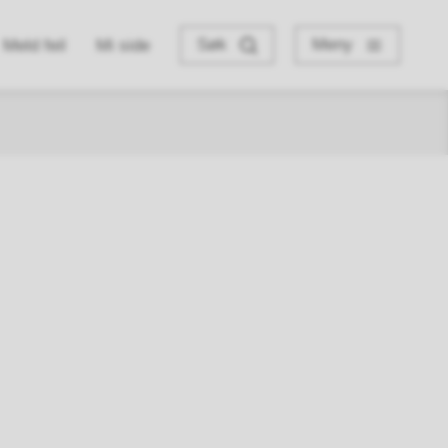
Søk
Meny
Meld feil
Mi side