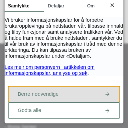
Samtykke
Detaljar
Om
JA
NEI
Vi bruker informasjonskapslar for å forbetre
brukaropplevinga på nettstaden vår, tilpasse innhald
og tilby funksjonar samt analysere trafikken vår. Ved
å halde fram med å bruke nettstaden, samtykker du
til vår bruk av informasjonskapslar i tråd med denne
erklæringa. Du kan tilpassa bruken av
informasjonskapslar under «Detaljar».
Besøk oss
Les meir om personvern i artikkelen om
informasjonskapslar, analyse og søk
.
Innbyggartorg og bibliotek:
Berre nødvendige
- Sartor Storsenter,
Sartorvegen 12, 5353 Straume
Godta alle
- Sund Senter
Skogsleitet 16, 5382 Skogsvåg
- Rong Senter