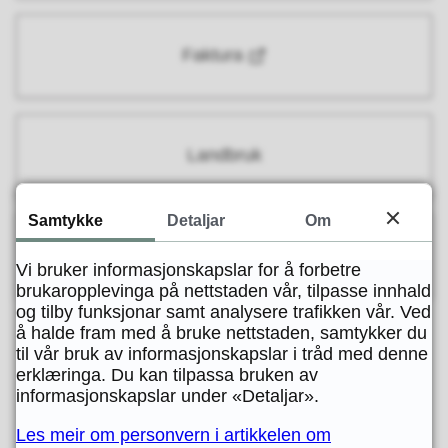
Faktura
Landbruk
Samtykke
Detaljar
Om
Kurs- og aktivitetskalender
Vi bruker informasjonskapslar for å forbetre
brukaropplevinga på nettstaden vår, tilpasse innhald
og tilby funksjonar samt analysere trafikken vår. Ved
å halde fram med å bruke nettstaden, samtykker du
til vår bruk av informasjonskapslar i tråd med denne
erklæringa. Du kan tilpassa bruken av
Fann du det du leita etter?
informasjonskapslar under «Detaljar».
Les meir om personvern i artikkelen om