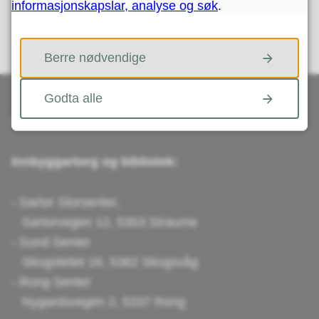
JA
NEI
informasjonskapslar, analyse og søk
.
Berre nødvendige
Godta alle
Besøk oss
Innbyggartorg og bibliotek:
- Sartor Storsenter,
Sartorvegen 12, 5353 Straume
- Sund Senter
Skogsleitet 16, 5382 Skogsvåg
- Rong Senter
Nygardsvegen 2, 5337 Rong