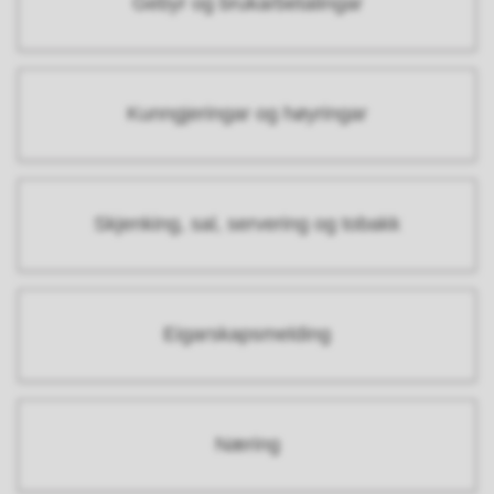
Gebyr og brukarbetalingar
Kunngjeringar og høyringar
Skjenking, sal, servering og tobakk
Eigarskapsmelding
Næring