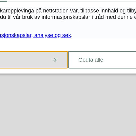
te 24.03.2022 vedteke Samfunnsdelen til kommuneplanen for
ukaropplevinga på nettstaden vår, tilpasse innhald og tilb
014/22. Samfunnsdelen er det viktigaste styrin...
u til vår bruk av informasjonskapslar i tråd med denne 
Harpefjellet, gbnr. 24/1 m.fl. - Landro
guleringsplanarbeid.
asjonskapslar, analyse og søk
.
Godta alle