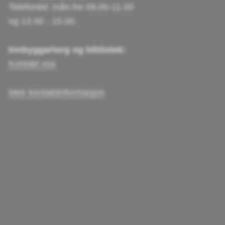
Telefontid: mån-fre 09.00-11.00
og 13.00 - 15.00.
Innbyggartorg og bibliotek:
Kontakt oss
Meir kontaktinformasjon