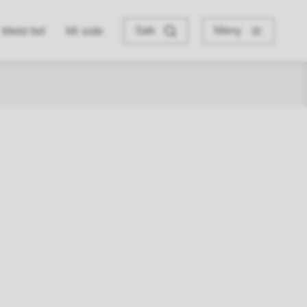
Søk
Meny
Meld feil
Mi side