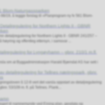
561 Blom-Naturgassparken
6/19, å leggje forslag til «Planprogram ny fv 561 Blom-
 Detaljregulering for Northern Lights II - GBNR
rken
n detaljregulering for Northern Lights II - GBNR 241/257 –
 høyring og offentleg ettersyn, i samsvar ...
taljregulering for Lyngøyhamn – gbnr. 210/1 m.fl.
rsla om at Byggadministrasjon Harald Bjørndal AS har sett i
av detaljregulering for Tellnes næringspark, gbnr.
es
ningsloven § 12-8 vert det varsla oppstart av detaljregulering
bnr. 53/109 m. fl. på Tellnes. Plank...
namn
gert til namnemynde ved Eining plan, geodata og