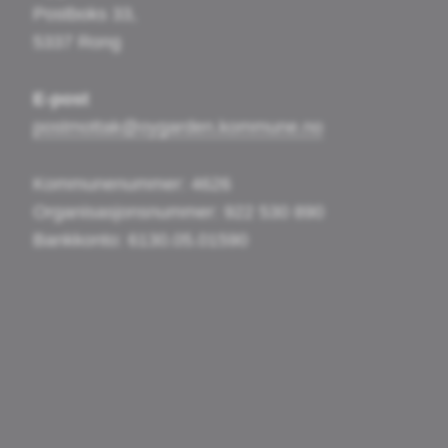
Postboks 33,
5337 Rong
E-post
postmottak@oygarden.kommune.no
Kommunenummer: 4626
Organisasjonsnummer: 922 530 890
Bankkonto: 6130.05.01590