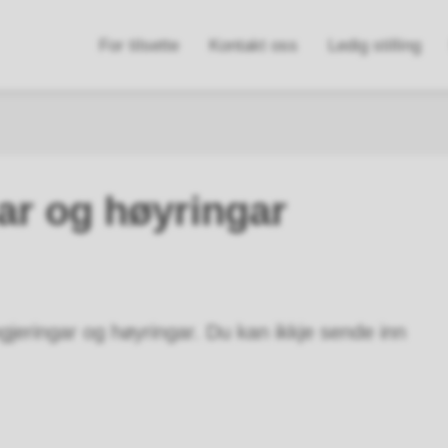
n
For tilsette
Kontakt oss
Ledig stilling
e
ar og høyringar
gjeringar og høyringar. Du kan ikkje sende inn