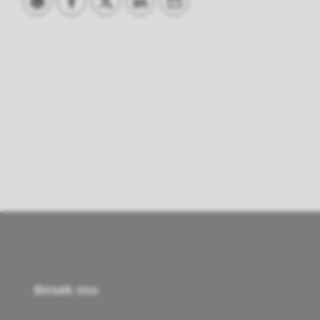
Skriv ut
Del på Facebook
Del på Twitter
Del på LinkedIn
Tips en venn
Besøk oss