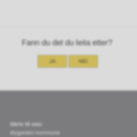
Fann du det du leita etter?
JA
NEI
Skriv til oss:
Øygarden kommune