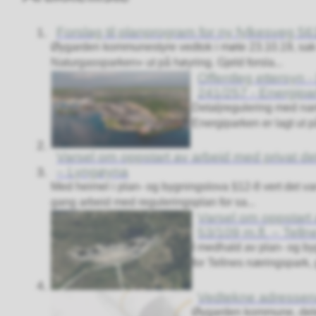
Forslag til planprogram for ny fylkesveg 
Øygarden kommunestyre vedtok i møte 23.10.19, sak 6
Naturgassparken» ut på høyring. Gjeld forsla...
Offentleg ettersyn -
241/257 - Energipa
Detaljregulering med nam
Energiparken er lagt ut på
Varsel om oppstart av arbeid med privat de
– Lyngøyna
Med heimel i plan- og bygningslova §12-8 vert det va
gang arbeid med reguleringsplan for sa...
Varsel om oppstart 
53/109 m.fl. – Telln
I medhald av plan- og byg
for Tellnes næringspark, g
Vedtekne adresse
Øygarden kommune, dele