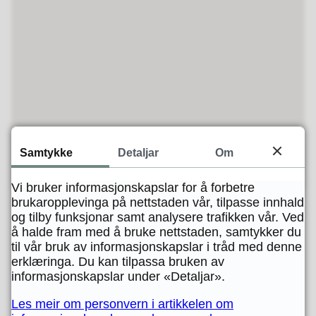
Samtykke
Detaljar
Om
Vi bruker informasjonskapslar for å forbetre
brukaropplevinga på nettstaden vår, tilpasse innhald
og tilby funksjonar samt analysere trafikken vår. Ved
å halde fram med å bruke nettstaden, samtykker du
til vår bruk av informasjonskapslar i tråd med denne
erklæringa. Du kan tilpassa bruken av
Fann du det du leita etter?
informasjonskapslar under «Detaljar».
Les meir om personvern i artikkelen om
JA
NEI