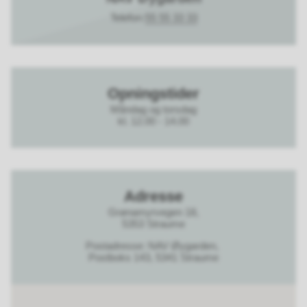
Telefon
55 55 33 33
Opningstider
Måndag og torsdag
kl. 12.00 - 14.00
Adresse
Grønamyrvegen 18,
5353 Straume
Postadresse: NAV Øygarden,
Postboks 143, 5341 Straume