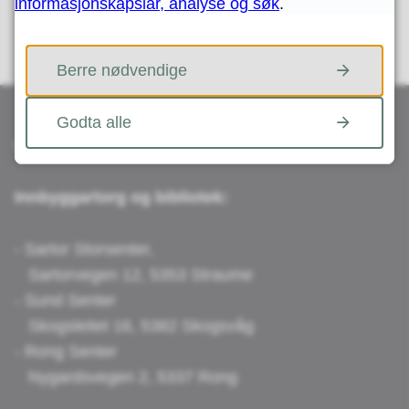
informasjonskapslar, analyse og søk
.
Berre nødvendige
Godta alle
Besøk oss
Innbyggartorg og bibliotek:
- Sartor Storsenter,
Sartorvegen 12, 5353 Straume
- Sund Senter
Skogsleitet 16, 5382 Skogsvåg
- Rong Senter
Nygardsvegen 2, 5337 Rong