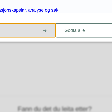
asjonskapslar, analyse og søk
.
Godta alle
Fann du det du leita etter?