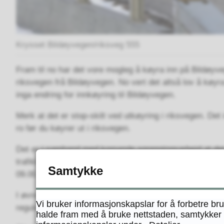
Krysset Bildøyvegen/riksveg 555
Fram til no har det vore mogleg å køyra inn på Bildøyv
riksvegen frå Bildøyvegen. No vert det altså lov å køyr
inga endring for innkøyring til Bildøyvegen.
Merk at det er stop-skilt ved utkøyring i riksvegen. Det i
ro før du køyrer ut i riksvegen.
Det er i samband med komande sprengingsarbeid at det f
trafikktiltak i øvre del av Bildøybakken og i Bildøyvegen.
Samtykke
09.00, og sjølve anleggsarbeidet har oppstart mandag 16
I øvre del av Bildøybakken vert vegen innsnevra til eí
Vi bruker informasjonskapslar for å forbetre br
regulert med trafikklys.
halde fram med å bruke nettstaden, samtykker d