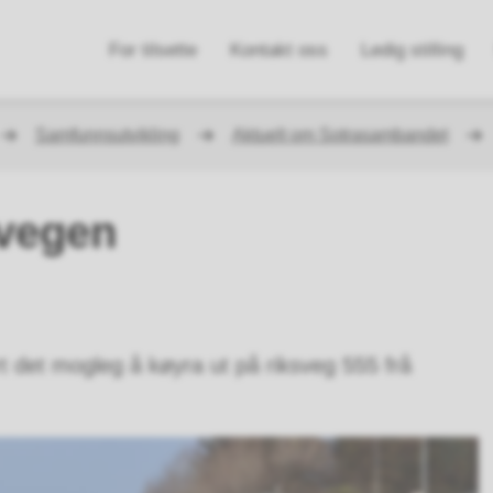
n
For tilsette
Kontakt oss
Ledig stilling
e
Samfunnsutvikling
Aktuelt om Sotrasambandet
yvegen
 det mogleg å køyra ut på riksveg 555 frå