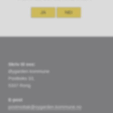
JA
NEI
Skriv til oss:
Øygarden kommune
Postboks 33,
5337 Rong
E-post
postmottak@oygarden.kommune.no