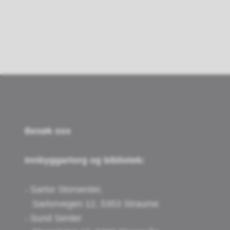
Besøk oss
Innbyggartorg og bibliotek:
- Sartor Storsenter,
Sartorvegen 12, 5353 Straume
- Sund Senter