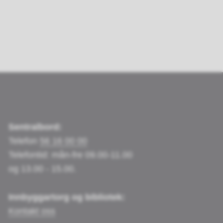
Sentralbord:
Telefon
56 16 00 00
Telefontid: mån-fre 09.00-11.00
og 13.00 - 15.00.
Innbyggartorg og bibliotek:
Kontakt oss