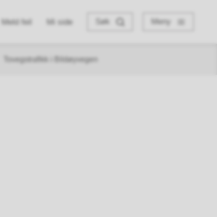
Søk
Meny
Meld feil
Mi side
Tovegstrafikk i Bildøyvegen