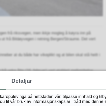
egen frå riksvegen, men ikkje mogleg å køyra inn på
a ut frå Bildøyvegen i retning Bergen/Straume. Det vert
nneber at du både har vikeplikt og at bilen skal stå heilt i
rå veke åtte (16. februar) vert etablert mellombelse
 Montering av trafikktiltak startar fredag 13. februar frå kl.
Detaljar
. februar kl. 07.00.
n køyrebane ved bruk av betongelement. Trafikken vert
ukaropplevinga på nettstaden vår, tilpasse innhald og tilb
u til vår bruk av informasjonskapslar i tråd med denne 