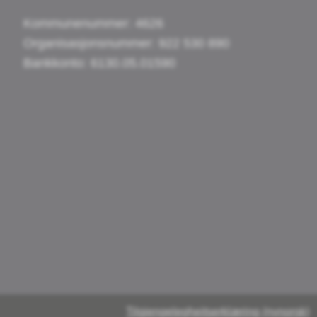
Kommunenummer: 4626
Organisasjonsnummer: 922 530 890
Bankkonto: 6130.05.01590
Tilgjengelegheitserklæring (nynorsk)