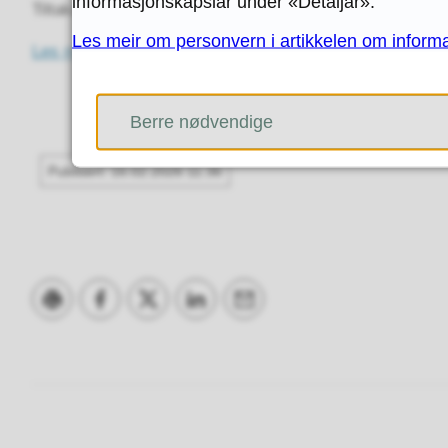
informasjonskapslar under «Detaljar».
Tiltaka varer fram til påske.
Les meir om personvern i artikkelen om inform
Les meir på nettsida til Sotra Link.
Berre nødvendige
Publisert
16.02.2026 11.36
Skriv ut
Del på Facebook
Del på Twitter
Del på LinkedIn
Tips en venn