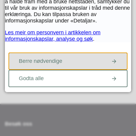
å halde fram med å bruke nettstaden, samtykker du
til vår bruk av informasjonskapslar i tråd med denne
erklæringa. Du kan tilpassa bruken av
informasjonskapslar under «Detaljar».
Skriv ut
Del på Facebook
Del på Twitter
Del på LinkedIn
Tips en venn
Les meir om personvern i artikkelen om
informasjonskapslar, analyse og søk
.
Fann du det du leita etter?
Berre nødvendige
JA
NEI
Godta alle
Besøk oss