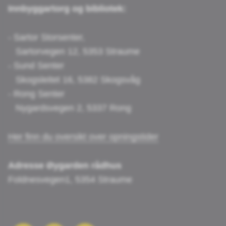
Innbyggartorg og bibliotek:
- Sartor Storsenter,
Sartorvegen 12, 5353 Straume
- Sund Senter
Skogsleitet 16, 5382 Skogsvåg
- Rong Senter
Nygardsvegen 2, 5337 Rong
Her finn du oversikt over opningstider
Adresse Øygarden rådhus
Foldnesvegen1, 5354 Straume