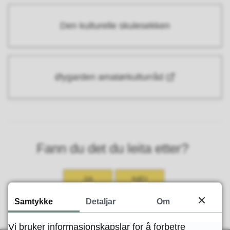
Den kulturelle skulesekken
Øygarden amatørkulturråd
Fann du det du leita etter?
JA
NEI
Samtykke
Detaljar
Om
Vi bruker informasjonskapslar for å forbetre