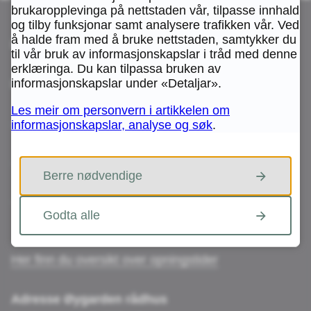
brukaropplevinga på nettstaden vår, tilpasse innhald
og tilby funksjonar samt analysere trafikken vår. Ved
å halde fram med å bruke nettstaden, samtykker du
Besøk oss
til vår bruk av informasjonskapslar i tråd med denne
erklæringa. Du kan tilpassa bruken av
informasjonskapslar under «Detaljar».
Innbyggartorg og bibliotek:
Les meir om personvern i artikkelen om
- Sartor Storsenter,
informasjonskapslar, analyse og søk
.
Sartorvegen 12, 5353 Straume
- Sund Senter
Berre nødvendige
Skogsleitet 16, 5382 Skogsvåg
- Rong Senter
Godta alle
Nygardsvegen 2, 5337 Rong
Her finn du oversikt over opningstider
Adresse Øygarden rådhus