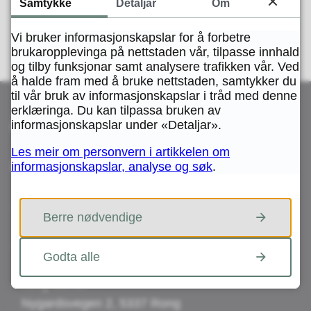
Samtykke
Detaljar
Om
JA
NEI
Vi bruker informasjonskapslar for å forbetre
brukaropplevinga på nettstaden vår, tilpasse innhald
og tilby funksjonar samt analysere trafikken vår. Ved
å halde fram med å bruke nettstaden, samtykker du
til vår bruk av informasjonskapslar i tråd med denne
erklæringa. Du kan tilpassa bruken av
informasjonskapslar under «Detaljar».
Besøk oss
Les meir om personvern i artikkelen om
informasjonskapslar, analyse og søk
.
Innbyggartorg og bibliotek:
- Sartor Storsenter,
Berre nødvendige
Sartorvegen 12, 5353 Straume
- Sund Senter
Godta alle
Skogsleitet 16, 5382 Skogsvåg
- Rong Senter
Nygardsvegen 2, 5337 Rong