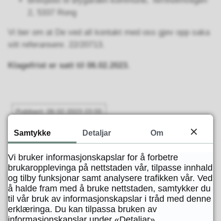
Brevpost til Øygarden kommune, Ternholmvegen
2, 5337 Rong
Vi ber om at De ved all kontakt med oss gjev opp saka
sitt referansenr. 22/20713.
Klagefrist er satt til 06.02.2023.
Publisert
06.02.2023 23.55
Samtykke
Detaljar
Om
Vi bruker informasjonskapslar for å forbetre
brukaropplevinga på nettstaden vår, tilpasse innhald
og tilby funksjonar samt analysere trafikken vår. Ved
å halde fram med å bruke nettstaden, samtykker du
Skriv ut
Del på Facebook
Del på Twitter
Del på LinkedIn
Tips en venn
til vår bruk av informasjonskapslar i tråd med denne
erklæringa. Du kan tilpassa bruken av
informasjonskapslar under «Detaljar».