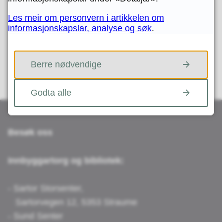
Les meir om personvern i artikkelen om
Fann du det du leita etter?
informasjonskapslar, analyse og søk
.
JA
NEI
Berre nødvendige
Godta alle
Besøk oss
Innbyggartorg og bibliotek:
- Sartor Storsenter,
Sartorvegen 12, 5353 Straume
- Sund Senter