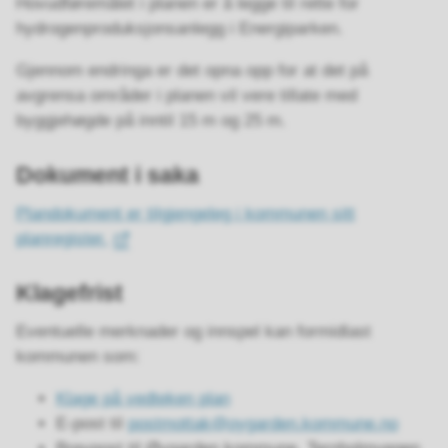
Hovudføremålet i planen er å legge til rette for
hydrogenproduksjonsanlegg i Energiparken.
Gjennom endringa er det opna opp for at det på
avgrensa områder i planen vil vere tillate med
byggjehøgde på inntil 15 m og 25 m.
Dokument i saka
Plandokument er tilgjengeleg i kommunen sitt
planregister.
Klagefrist
Eventuelle merknader og innspel kan formidlast
kommunen som:
Klage på vedteken plan
E-post til
postmottak@oygarden.kommune.no