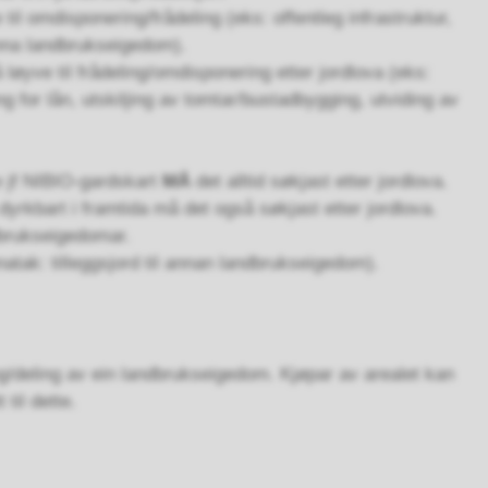
il omdisponering/frådeling (eks: offentleg infrastruktur,
il anna landbrukseigedom).
 løyve til frådeling/omdisponering etter jordlova (eks:
ng for lån, utskiljing av tomtar/bustadbygging, utviding av
te jf NIBIO-gardskart
MÅ
det alltid søkjast etter jordlova.
yrkbart i framtida må det også søkjast etter jordlova.
ndbrukseigedomar.
natak: tilleggsjord til annan landbrukseigedom).
/deling av ein landbrukseigedom. Kjøpar av arealet kan
til dette.