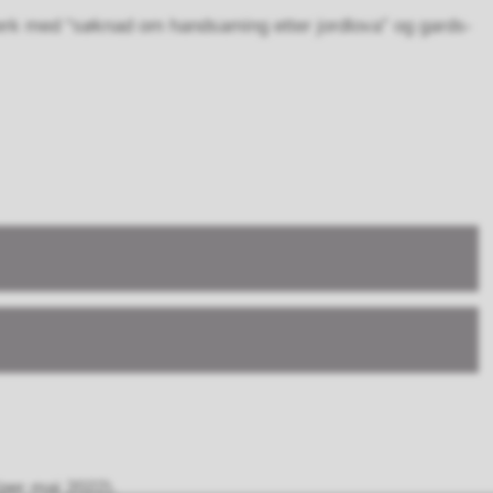
k med “søknad om handsaming etter jordlova” og gards-
(per mai 2022).