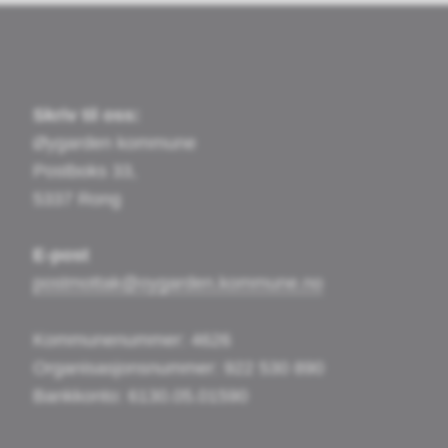
Skriv til oss:
Øygarden kommune
Postboks 33,
5337 Rong
E-post
postmottak@oygarden.kommune.no
Kommunenummer: 4626
Organisasjonsnummer: 922 530 890
Bankkonto: 6130.05.01590