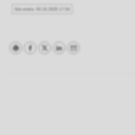
Sist endra
03.10.2025 17.54
Skriv ut
Del på Facebook
Del på Twitter
Del på LinkedIn
Tips en venn