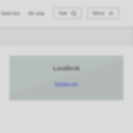
Søk
Meny
Meld feil
Mi side
Landbruk
Kontakt oss