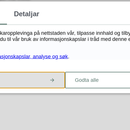
Detaljar
il landbruket for framtida. Dette gjeld særleg dyrka og
ukaropplevinga på nettstaden vår, tilpasse innhald og tilb
jonsarealet i norsk landbruk er utmark. Utmarka gjev
u til vår bruk av informasjonskapslar i tråd med denne 
ømmer og ved, produksjon av honning, sanking av bær m.v.
ikkerheit og beredskap og for å sikra at også framtidige
asjonskapslar, analyse og søk
.
Godta alle