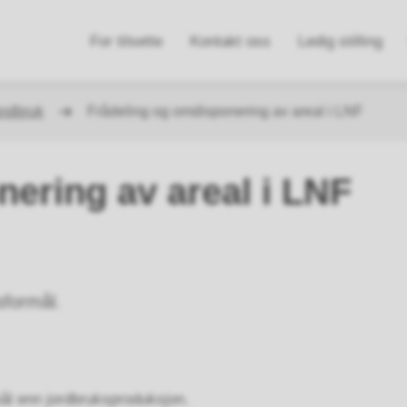
n
For tilsette
Kontakt oss
Ledig stilling
e
ndbruk
Frådeling og omdisponering av areal i LNF
ering av areal i LNF
sformål.
mål enn jordbruksproduksjon.