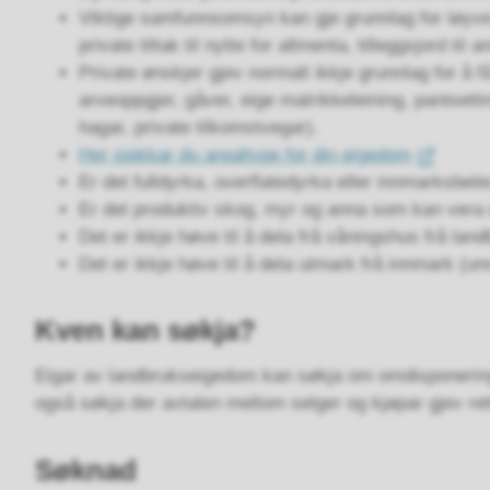
Viktige samfunnsomsyn kan gje grunnlag for løyve t
private tiltak til nytte for allmenta, tilleggsjord t
Private ønskjer gjev normalt ikkje grunnlag for å få
arveoppgjer, gåver, eige matrikkeleining, pantsetti
hagar, private tilkomstvegar).
Her sjekkar du arealtype for din eigedom
Er det fulldyrka, overflatedyrka eller innmarksbei
Er det produktiv skog, myr og anna som kan vera d
Det er ikkje høve til å dela frå våningshus frå la
Det er ikkje høve til å dela utmark frå innmark (un
Kven kan søkja?
Eigar av landbrukseigedom kan søkja om omdisponering
også søkja der avtalen mellom selger og kjøpar gjev rett 
Søknad