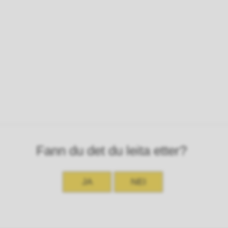
Fann du det du leita etter?
JA
NEI