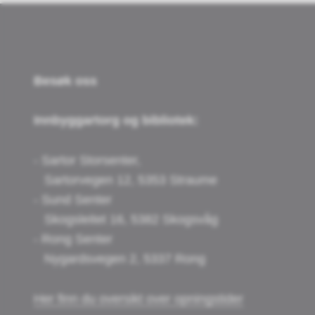
Besøk oss
Innbyggartorg og bibliotek:
- Sartor Storsenter,
Sartorvegen 12, 5353 Straume
- Sund Senter
Skogsleitet 16, 5382 Skogsvåg
- Rong Senter
Nygardsvegen 2, 5337 Rong
Her finn du oversikt over opningstider