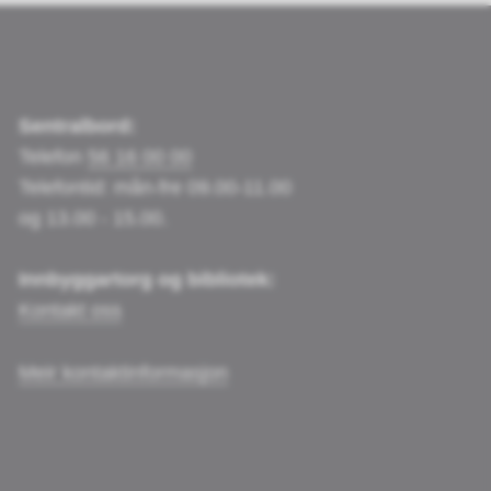
Sentralbord:
Telefon
56 16 00 00
Telefontid: mån-fre 09.00-11.00
og 13.00 - 15.00.
Innbyggartorg og bibliotek:
Kontakt oss
Meir kontaktinformasjon