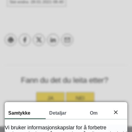
Sist endra
28.01.2021 08.40
Skriv ut
Del på Facebook
Del på Twitter
Del på LinkedIn
Tips en venn
Fann du det du leita etter?
JA
NEI
Samtykke
Detaljar
Om
Vi bruker informasjonskapslar for å forbetre