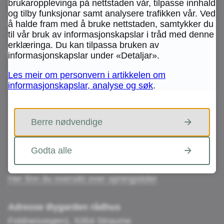
brukaropplevinga på nettstaden vår, tilpasse innhald
og tilby funksjonar samt analysere trafikken vår. Ved
Besøk oss
å halde fram med å bruke nettstaden, samtykker du
til vår bruk av informasjonskapslar i tråd med denne
erklæringa. Du kan tilpassa bruken av
Innbyggartorg og bibliotek:
informasjonskapslar under «Detaljar».
Les meir om personvern i artikkelen om
- Sartor Storsenter,
informasjonskapslar, analyse og søk
.
Sartorvegen 12, 5353 Straume
- Sund Senter
Berre nødvendige
Skogsleitet 16, 5382 Skogsvåg
- Rong Senter
Nygardsvegen 2, 5337 Rong
Godta alle
Her finn du oversikt over opningstider
Adresse Øygarden rådhus
Foldnesvegen1, 5354 Straume