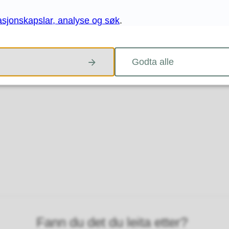
asjonskapslar, analyse og søk
.
Godta alle
Fann du det du leita etter?