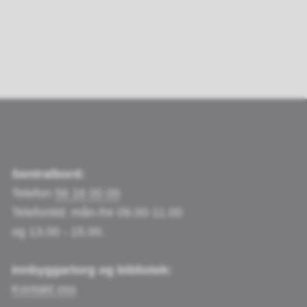
Sentralbord:
Telefon
56 16 00 00
Telefontid: mån-fre 09.00-11.00
og 13.00 - 15.00.
Innbyggartorg og bibliotek:
Kontakt oss