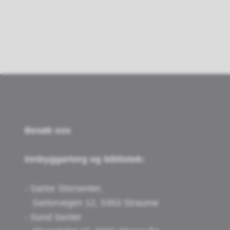
Besøk oss
Innbyggartorg og bibliotek:
- Sartor Storsenter,
Sartorvegen 12, 5353 Straume
- Sund Senter