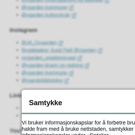
Øygarden kommune
Øygarden kulturskule
Instagram
BUA_Oygarden
Bygdebøker Sund Fjell Øygarden
oygarden_ungdomsraad
Øygarden brann og redning
Øygarden kommune
Øygardsbiblioteka
LinkedIn
Samtykke
Øygarden kommune
Øygarden næringsutvikling
Vi bruker informasjonskapslar for å forbetre br
halde fram med å bruke nettstaden, samtykker d
YouTube