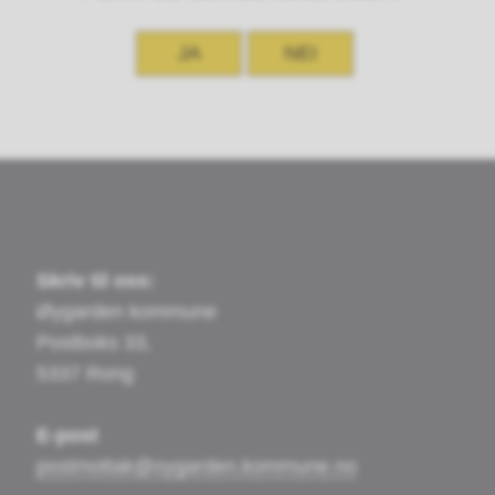
JA
NEI
Skriv til oss:
Øygarden kommune
Postboks 33,
5337 Rong
E-post
postmottak@oygarden.kommune.no