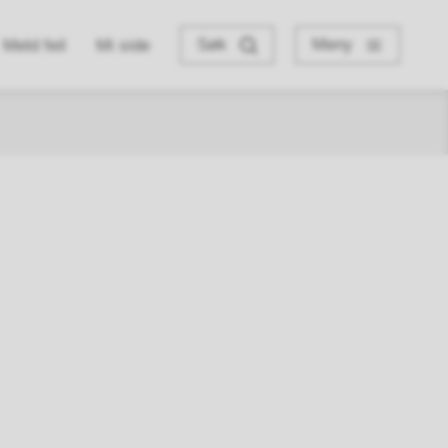
Søk
Meny
Meld feil
Mi side