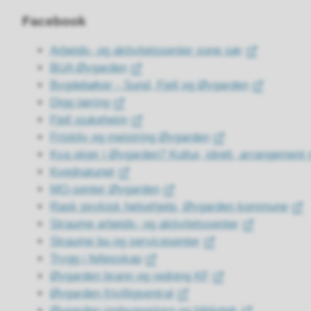
Facebook
Arbeids- og aktivitetssenter sone sør
BUA Øygarden
Bygdebøker - Sund, Fjell og Øygarden
Digg læring
Fjell sjukeheim
Friskliv og meistring Øygarden
Kva skjer i Øygarden? Kultur, idrett, arrangement
Kvednatunet
MO-senter Øygarden
Rask psykisk helsehjelp, Øygarden kommune
Straume arbeids- og aktivitetssenter
Straume bu og servicesenter
Trygg i fellesskap
Øygarden brann og redning KF
Øygarden frivilligsentral
Øygarden innbyggartorg og bibliotek