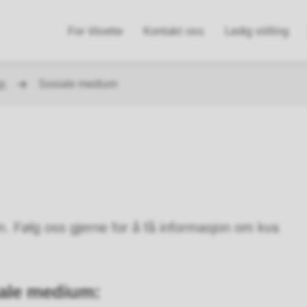
n
For tilsette
Kontakt oss
Ledig stilling
e
on
Sosiale medium
 Følg oss gjerne for å få informasjon om kva
iale medium: