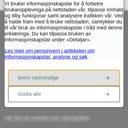
Vi bruker informasjonskapslar for å forbetre
brukaropplevinga på nettstaden vår, tilpasse innhald
og tilby funksjonar samt analysere trafikken vår. Ved
å halde fram med å bruke nettstaden, samtykker du
til vår bruk av informasjonskapslar i tråd med denne
Besøk oss
erklæringa. Du kan tilpassa bruken av
informasjonskapslar under «Detaljar».
Innbyggartorg og bibliotek:
Les meir om personvern i artikkelen om
informasjonskapslar, analyse og søk
.
- Sartor Storsenter,
Sartorvegen 12, 5353 Straume
Berre nødvendige
- Sund Senter
Skogsleitet 16, 5382 Skogsvåg
- Rong Senter
Godta alle
Nygardsvegen 2, 5337 Rong
Her finn du oversikt over opningstider