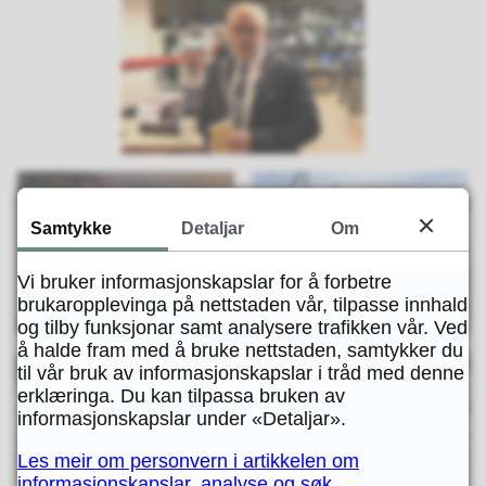
Samtykke
Detaljar
Om
Vi bruker informasjonskapslar for å forbetre
brukaropplevinga på nettstaden vår, tilpasse innhald
og tilby funksjonar samt analysere trafikken vår. Ved
å halde fram med å bruke nettstaden, samtykker du
til vår bruk av informasjonskapslar i tråd med denne
erklæringa. Du kan tilpassa bruken av
informasjonskapslar under «Detaljar».
Les meir om personvern i artikkelen om
informasjonskapslar, analyse og søk
.