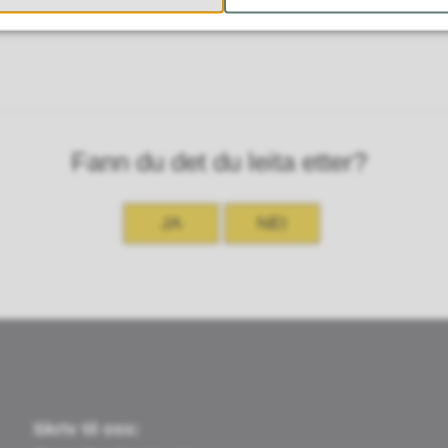
Fann du det du leita etter?
JA
NEI
Skriv til oss: