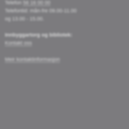
Telefon
56 16 00 00
Telefontid: mån-fre 09.00-11.00
og 13.00 - 15.00.
Innbyggartorg og bibliotek:
Kontakt oss
Meir kontaktinformasjon