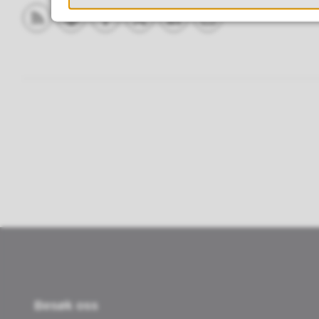
Abonner på RSS
Skriv ut
Del på Facebook
Del på Twitter
Del på LinkedIn
Tips en venn
Besøk oss