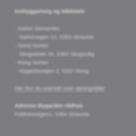
Innbyggartorg og bibliotek:
- Sartor Storsenter,
Sartorvegen 12, 5353 Straume
- Sund Senter
Skogsleitet 16, 5382 Skogsvåg
- Rong Senter
Nygardsvegen 2, 5337 Rong
Her finn du oversikt over opningstider
Adresse Øygarden rådhus
Foldnesvegen1, 5354 Straume