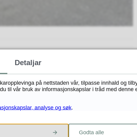
on ved parkeringsplassen til Kystmuseet i Ovågen.
Detaljar
stane gle seg over at tømmestasjonen på Rong er intakt.
ukaropplevinga på nettstaden vår, tilpasse innhald og tilb
u til vår bruk av informasjonskapslar i tråd med denne 
asjonskapslar, analyse og søk
.
Godta alle