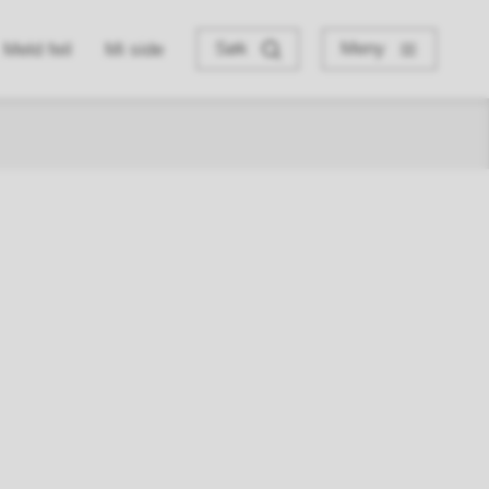
Søk
Meny
Meld feil
Mi side