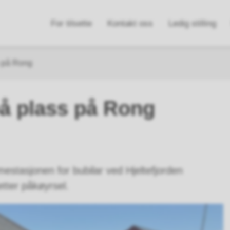
n
For tilsette
Kontakt oss
Ledig stilling
e
s på Rong
å plass på Rong
mmestasjonen for bubilar ved Hjeltefjorden
tter påkøyrsel.