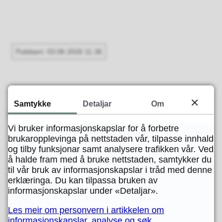
Publisert
03.06.2026 11.36
Samtykke
Detaljar
Om
Vi bruker informasjonskapslar for å forbetre
Abonner på RSS
Skriv ut
Del på Facebook
Del på Twitter
Del på LinkedIn
Tips en venn
brukaropplevinga på nettstaden vår, tilpasse innhald
og tilby funksjonar samt analysere trafikken vår. Ved
å halde fram med å bruke nettstaden, samtykker du
til vår bruk av informasjonskapslar i tråd med denne
erklæringa. Du kan tilpassa bruken av
Fann du det du leita etter?
informasjonskapslar under «Detaljar».
Les meir om personvern i artikkelen om
JA
NEI
informasjonskapslar, analyse og søk
.