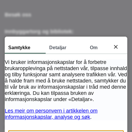
Besøk oss
Innbyggartorg og bibliotek:
Samtykke
Detaljar
Om
- Sartor Storsenter,
Sartorvegen 12, 5353 Straume
Vi bruker informasjonskapslar for å forbetre
- Sund Senter
brukaropplevinga på nettstaden vår, tilpasse innhald
Skogsleitet 16, 5382 Skogsvåg
og tilby funksjonar samt analysere trafikken vår. Ved
å halde fram med å bruke nettstaden, samtykker du
- Rong Senter
til vår bruk av informasjonskapslar i tråd med denne
Nygardsvegen 2, 5337 Rong
erklæringa. Du kan tilpassa bruken av
informasjonskapslar under «Detaljar».
Her finn du oversikt over opningstider
Les meir om personvern i artikkelen om
informasjonskapslar, analyse og søk
.
Adresse Øygarden rådhus
Foldnesvegen1, 5354 Straume