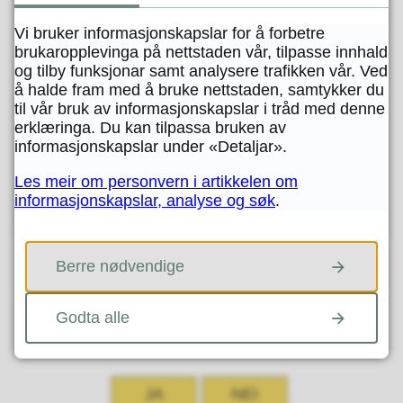
Vi bruker informasjonskapslar for å forbetre
brukaropplevinga på nettstaden vår, tilpasse innhald
og tilby funksjonar samt analysere trafikken vår. Ved
å halde fram med å bruke nettstaden, samtykker du
til vår bruk av informasjonskapslar i tråd med denne
erklæringa. Du kan tilpassa bruken av
informasjonskapslar under «Detaljar».
Les meir om personvern i artikkelen om
informasjonskapslar, analyse og søk
.
Berre nødvendige
Godta alle
Fann du det du leita etter?
JA
NEI