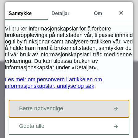
Fann du det du leita etter?
Samtykke
Detaljar
Om
Vi bruker informasjonskapslar for å forbetre
JA
NEI
brukaropplevinga på nettstaden vår, tilpasse innhald
og tilby funksjonar samt analysere trafikken vår. Ved
å halde fram med å bruke nettstaden, samtykker du
til vår bruk av informasjonskapslar i tråd med denne
erklæringa. Du kan tilpassa bruken av
informasjonskapslar under «Detaljar».
Les meir om personvern i artikkelen om
Besøk oss
informasjonskapslar, analyse og søk
.
Innbyggartorg og bibliotek:
Berre nødvendige
- Sartor Storsenter,
Sartorvegen 12, 5353 Straume
Godta alle
- Sund Senter