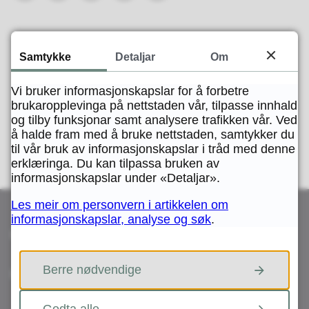
Skriv ut
Del på Facebook
Del på Twitter
Del på LinkedIn
Tips en venn
Samtykke
Detaljar
Om
Fann du det du leita etter?
Vi bruker informasjonskapslar for å forbetre
brukaropplevinga på nettstaden vår, tilpasse innhald
og tilby funksjonar samt analysere trafikken vår. Ved
JA
NEI
å halde fram med å bruke nettstaden, samtykker du
til vår bruk av informasjonskapslar i tråd med denne
erklæringa. Du kan tilpassa bruken av
informasjonskapslar under «Detaljar».
Les meir om personvern i artikkelen om
informasjonskapslar, analyse og søk
.
Besøk oss
Berre nødvendige
Innbyggartorg og bibliotek:
Godta alle