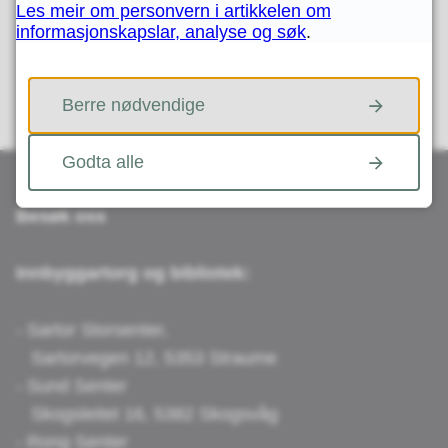
Les meir om personvern i artikkelen om
informasjonskapslar, analyse og søk
.
JA
NEI
Berre nødvendige
Godta alle
Besøk oss
Innbyggartorg og bibliotek:
- Sartor Storsenter,
Sartorvegen 12, 5353 Straume
- Sund Senter
Skogsleitet 16, 5382 Skogsvåg
- Rong Senter