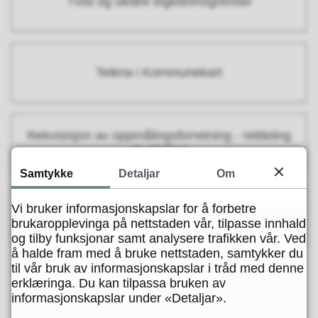
Tvist og uklåre eigedomsgrenser
Teikna i Kommunekart
Rekvisisjon av oppmålingsforretning - rettleiing
til utfylling
Samtykke
Detaljar
Om
Vi bruker informasjonskapslar for å forbetre
Kontakt oss
brukaropplevinga på nettstaden vår, tilpasse innhald
og tilby funksjonar samt analysere trafikken vår. Ved
å halde fram med å bruke nettstaden, samtykker du
til vår bruk av informasjonskapslar i tråd med denne
erklæringa. Du kan tilpassa bruken av
informasjonskapslar under «Detaljar».
Fann du det du leita etter?