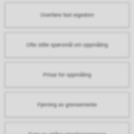
Overføre fast eigedom
Ofte stilte spørsmål om oppmåling
Prisar for oppmåling
Fjerning av grensemerke