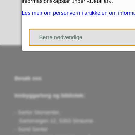
informasjonskapslar under «Detaljar».
Les meir om personvern i artikkelen om inform
Berre nødvendige
Besøk oss
Innbyggartorg og bibliotek:
- Sartor Storsenter,
Sartorvegen 12, 5353 Straume
- Sund Senter