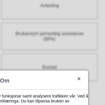
Avlasting
Brukarstyrt personleg assistanse
(BPA)
Bustad
Om
y funksjonar samt analysere trafikken vår. Ved å
erklæringa. Du kan tilpassa bruken av