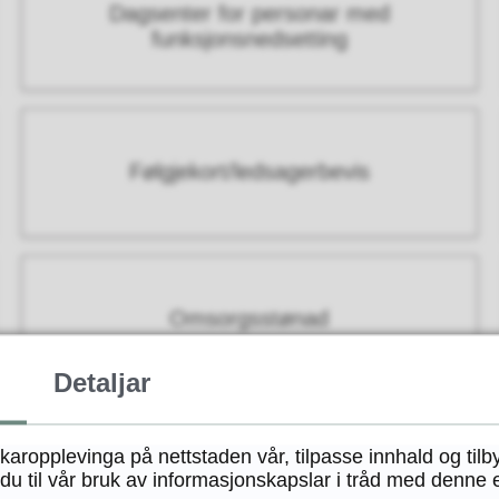
Dagsenter for personar med
funksjonsnedsetting
Følgjekort/ledsagerbevis
Omsorgsstønad
Detaljar
ukaropplevinga på nettstaden vår, tilpasse innhald og tilb
u til vår bruk av informasjonskapslar i tråd med denne 
Fann du det du leita etter?