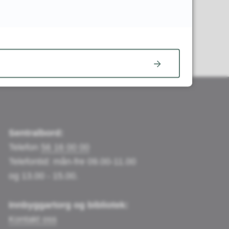
Sentralbord:
Telefon
56 16 00 00
Telefontid: mån-fre 09.00-11.00
og 13.00 - 15.00.
Innbyggartorg og bibliotek:
Kontakt oss