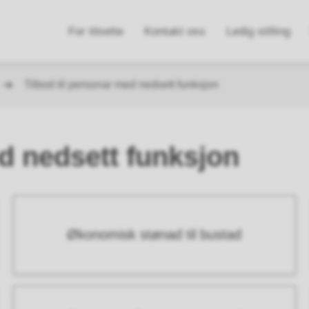
n
For tilsette
Kontakt oss
Ledig stilling
e
Tilbod til personar med nedsett funksjon
ed nedsett funksjon
Økonomisk stønad til bustad