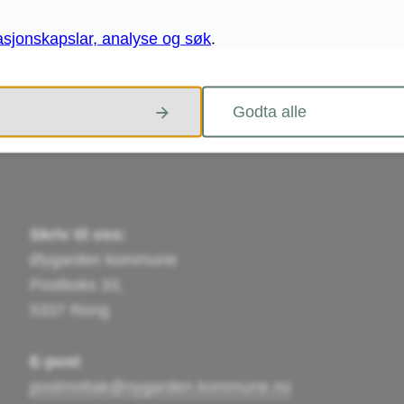
asjonskapslar, analyse og søk
.
JA
NEI
Godta alle
Skriv til oss:
Øygarden kommune
Postboks 33,
5337 Rong
E-post
postmottak@oygarden.kommune.no