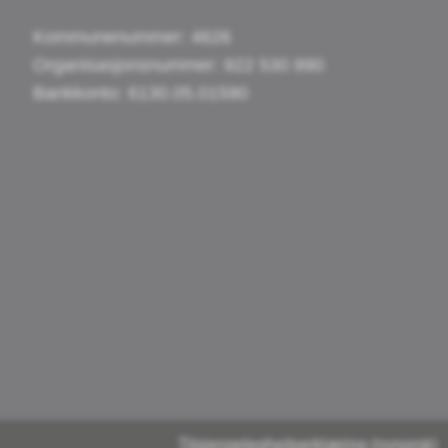
Kommunenummer: 4626
Organisasjonsnummer: 922 530 890
Bankkonto: 6130.05.01590
Tilgjengelegheitserklæring (nynorsk)