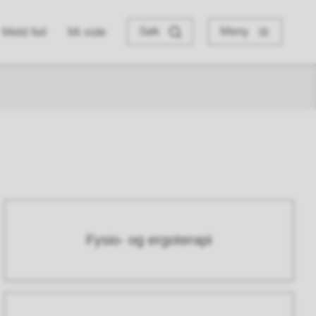
Søk
Meny
Meld feil
Mi side
Fysio- og ergoterapi