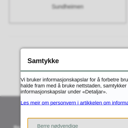
Sundheimen
Samtykke
Vi bruker informasjonskapslar for å forbetre br
halde fram med å bruke nettstaden, samtykker d
informasjonskapslar under «Detaljar».
Les meir om personvern i artikkelen om inform
Berre nødvendige
Besøk oss