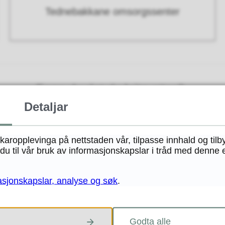
Tednebakkane omsorgssenter
Fann du det du leita etter?
Detaljar
JA
NEI
ukaropplevinga på nettstaden vår, tilpasse innhald og tilb
u til vår bruk av informasjonskapslar i tråd med denne 
asjonskapslar, analyse og søk
.
Godta alle
Skriv til oss: