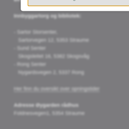
Innbyggartorg og bibliotek:
- Sartor Storsenter,
Sartorvegen 12, 5353 Straume
- Sund Senter
Skogsleitet 16, 5382 Skogsvåg
- Rong Senter
Nygardsvegen 2, 5337 Rong
Her finn du oversikt over opningstider
Adresse Øygarden rådhus
Foldnesvegen1, 5354 Straume