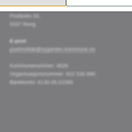
Øygarden kommune
Postboks 33,
5337 Rong
E-post
postmottak@oygarden.kommune.no
Kommunenummer: 4626
Organisasjonsnummer: 922 530 890
Bankkonto: 6130.05.01590