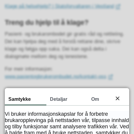
Klage på helsehjelp? | Statsforvaltaren i Vestland
Treng du hjelp til å klage?
Pasient- og brukarombodet gir gratis råd og rettleiing.
Dei kan hjelpa deg med å forstå rettane dine, skrive
klage og følgja opp saka. Dei kan også delta i
dialogmøte mellom deg og tenestene.
For meir informasjon:
www.pasientogbrukerombudet.no/kontakt-oss
Samtykke
Detaljar
Om
Sist endra
17.09.2025 09.52
Vi bruker informasjonskapslar for å forbetre
brukaropplevinga på nettstaden vår, tilpasse innhald
og tilby funksjonar samt analysere trafikken vår. Ved
å halde fram med å bruke nettstaden, samtykker du