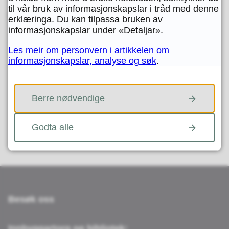
til vår bruk av informasjonskapslar i tråd med denne
erklæringa. Du kan tilpassa bruken av
informasjonskapslar under «Detaljar».
Skriv ut
Del på Facebook
Del på Twitter
Del på LinkedIn
Tips en venn
Les meir om personvern i artikkelen om
informasjonskapslar, analyse og søk
.
Fann du det du leita etter?
Berre nødvendige
JA
NEI
Godta alle
Besøk oss
Innbyggartorg og bibliotek: