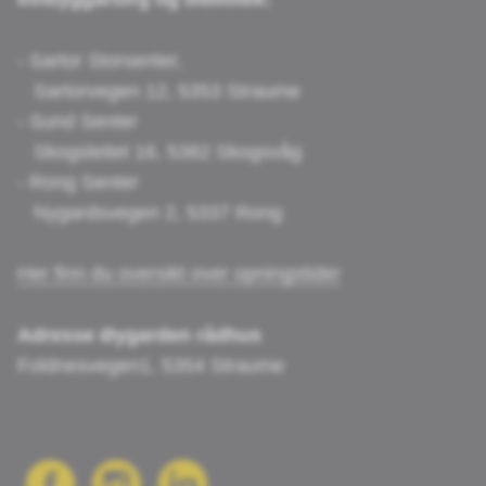
- Sartor Storsenter,
Sartorvegen 12, 5353 Straume
- Sund Senter
Skogsleitet 16, 5382 Skogsvåg
- Rong Senter
Nygardsvegen 2, 5337 Rong
Her finn du oversikt over opningstider
Adresse Øygarden rådhus
Foldnesvegen1, 5354 Straume