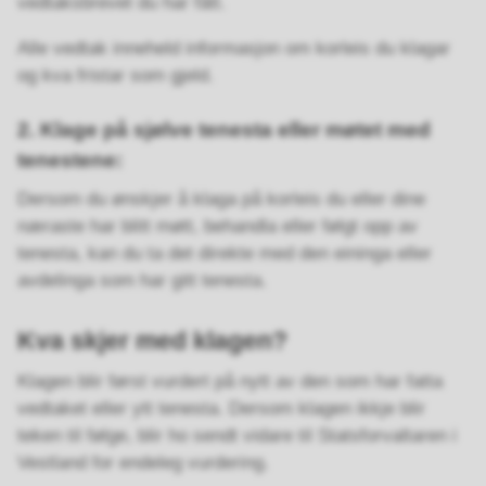
vedtaksbrevet du har fått.
Alle vedtak inneheld informasjon om korleis du klagar
og kva fristar som gjeld.
2. Klage på sjølve tenesta eller møtet med
tenestene:
Dersom du ønskjer å klaga på korleis du eller dine
næraste har blitt møtt, behandla eller følgt opp av
tenesta, kan du ta det direkte med den eininga eller
avdelinga som har gitt tenesta.
Kva skjer med klagen?
Klagen blir først vurdert på nytt av den som har fatta
vedtaket eller ytt tenesta. Dersom klagen ikkje blir
teken til følge, blir ho sendt vidare til Statsforvaltaren i
Vestland for endeleg vurdering.