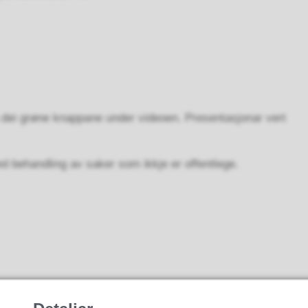
a dei grøne knappane under videoen. Presentasjonar vert
d behandling av saker som ikkje er offentlege.