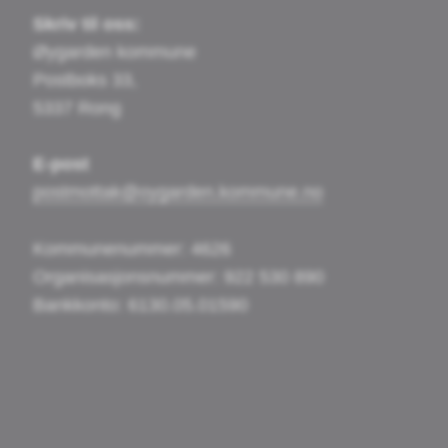
Skriv til oss:
Øygarden kommune
Postboks 33,
5337 Rong
E-post
postmottak@oygarden.kommune.no
Kommunenummer: 4626
Organisasjonsnummer: 922 530 890
Bankkonto: 6130.05.01590