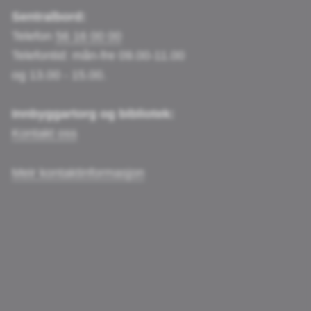
Sentralbord:
Telefon
56 16 00 00
Telefontid: mån-fre 09.00-11.00
og 13.00 - 15.00.
Innbyggartorg og bibliotek:
Kontakt oss
Meir kontaktinformasjon