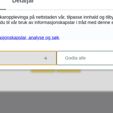
Detaljar
ukaropplevinga på nettstaden vår, tilpasse innhald og tilb
u til vår bruk av informasjonskapslar i tråd med denne 
asjonskapslar, analyse og søk
.
Fann du det du leita etter?
Godta alle
JA
NEI