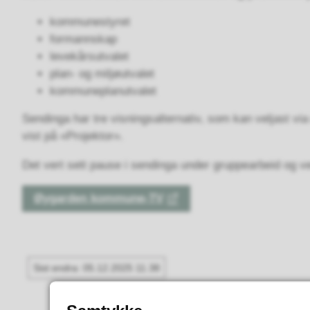
kommunestyret
formannskap
levekårsutvalet
plan- og miljøutvalet
kommuneplanutvalet
Sendinga har tre visningsalternativ, som kan veljast vi
vist på «Projektor».
Det vert sett pause i sendinga under gruppearbeid og ve
Øygarden kommune-TV
Sist endra
05.12.2025 11.38