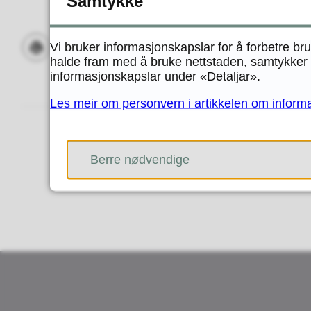
Samtykke
Vi bruker informasjonskapslar for å forbetre br
halde fram med å bruke nettstaden, samtykker d
Skriv ut
Del på Facebook
Del på Twitter
Del på LinkedIn
Tips en venn
informasjonskapslar under «Detaljar».
Les meir om personvern i artikkelen om inform
Berre nødvendige