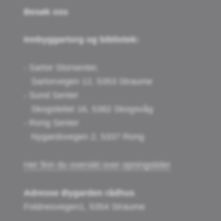
Besøk oss
Innbyggartorg og bibliotek:
- Sartor Storsenter,
Sartorvegen 12, 5353 Straume
- Sund Senter
Skogsleitet 16, 5382 Skogsvåg
- Rong Senter
Nygardsvegen 2, 5337 Rong
Her finn du oversikt over opningstider
Adresse Øygarden rådhus
Foldnesvegen1, 5354 Straume