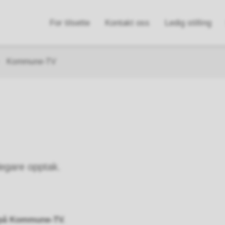
n
For tilsette
Kontakt oss
Ledig stilling
e
Kommune-TV
legare opptak.
e på Kommune-TV.