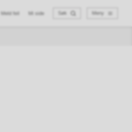
Søk
Meny
Meld feil
Mi side