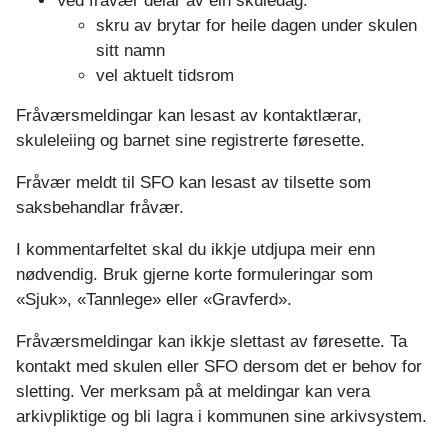
Ved fråvær delar av ein skuledag:
skru av brytar for heile dagen under skulen
sitt namn
vel aktuelt tidsrom
Fråværsmeldingar kan lesast av kontaktlærar,
skuleleiing og barnet sine registrerte føresette.
Fråvær meldt til SFO kan lesast av tilsette som
saksbehandlar fråvær.
I kommentarfeltet skal du ikkje utdjupa meir enn
nødvendig. Bruk gjerne korte formuleringar som
«Sjuk», «Tannlege» eller «Gravferd».
Fråværsmeldingar kan ikkje slettast av føresette. Ta
kontakt med skulen eller SFO dersom det er behov for
sletting. Ver merksam på at meldingar kan vera
arkivpliktige og bli lagra i kommunen sine arkivsystem.