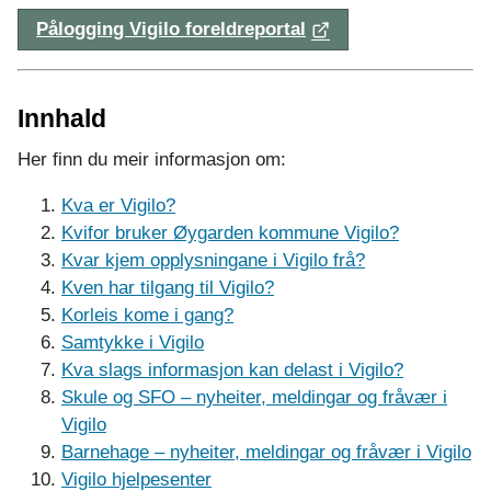
l
Pålogging Vigilo foreldreportal
e
Innhald
Her finn du meir informasjon om:
Kva er Vigilo?
Kvifor bruker Øygarden kommune Vigilo?
Kvar kjem opplysningane i Vigilo frå?
Kven har tilgang til Vigilo?
Korleis kome i gang?
Samtykke i Vigilo
Kva slags informasjon kan delast i Vigilo?
Skule og SFO – nyheiter, meldingar og fråvær i
Vigilo
Barnehage – nyheiter, meldingar og fråvær i Vigilo
Vigilo hjelpesenter