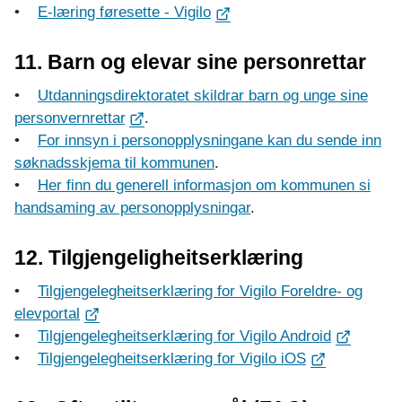
•
E-læring føresette - Vigilo
11. Barn og elevar sine personrettar
•
Utdanningsdirektoratet skildrar barn og unge sine
personvernrettar
.
•
For innsyn i personopplysningane kan du sende inn
søknadsskjema til kommunen
.
•
Her finn du generell informasjon om kommunen si
handsaming av personopplysningar
.
12. Tilgjengeligheitserklæring
•
Tilgjengelegheitserklæring for Vigilo Foreldre- og
elevportal
•
Tilgjengelegheitserklæring for Vigilo Android
•
Tilgjengelegheitserklæring for Vigilo iOS