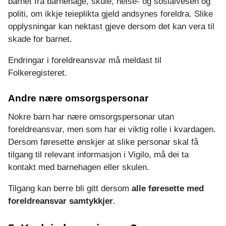
barnet frå barnehage, skule, helse- og sosialvesen og
politi, om ikkje teieplikta gjeld andsynes foreldra. Slike
opplysningar kan nektast gjeve dersom det kan vera til
skade for barnet.
Endringar i foreldreansvar må meldast til
Folkeregisteret.
Andre nære omsorgspersonar
Nokre barn har nære omsorgspersonar utan
foreldreansvar, men som har ei viktig rolle i kvardagen.
Dersom føresette ønskjer at slike personar skal få
tilgang til relevant informasjon i Vigilo, må dei ta
kontakt med barnehagen eller skulen.
Tilgang kan berre bli gitt dersom
alle føresette med
foreldreansvar samtykkjer
.