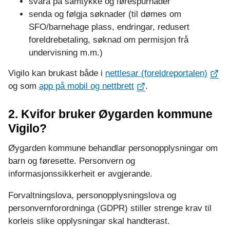
svara på samtykke og førespurnader
senda og følgja søknader (til dømes om
SFO/barnehage plass, endringar, redusert
foreldrebetaling, søknad om permisjon frå
undervisning m.m.)
Vigilo kan brukast både i
nettlesar (foreldreportalen)
og som
app på mobil og nettbrett
.
2. Kvifor bruker Øygarden kommune
Vigilo?
Øygarden kommune behandlar personopplysningar om
barn og føresette. Personvern og
informasjonssikkerheit er avgjerande.
Forvaltningslova, personopplysningslova og
personvernforordninga (GDPR) stiller strenge krav til
korleis slike opplysningar skal handterast.