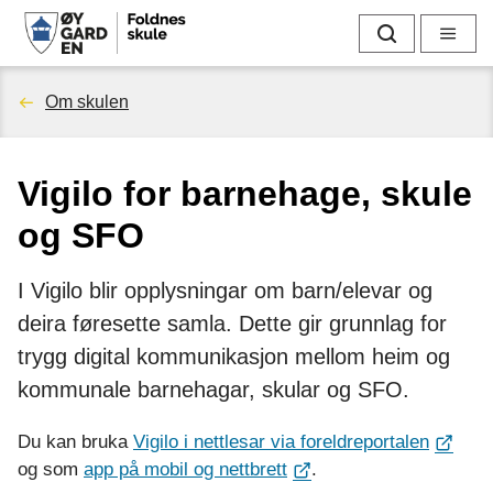
F
Søk
Meny
o
Du
Om skulen
l
er
d
Vigilo for barnehage, skule
her:
n
og SFO
e
I Vigilo blir opplysningar om barn/elevar og
s
deira føresette samla. Dette gir grunnlag for
s
trygg digital kommunikasjon mellom heim og
kommunale barnehagar, skular og SFO.
k
Du kan bruka
Vigilo i nettlesar via foreldreportalen
u
og som
app på mobil og nettbrett
.