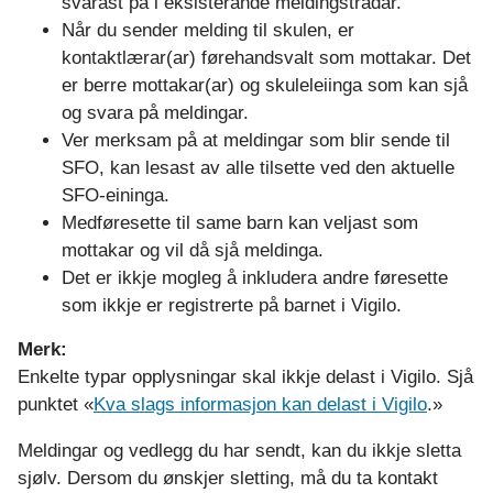
svarast på i eksisterande meldingstrådar.
Når du sender melding til skulen, er
kontaktlærar(ar) førehandsvalt som mottakar. Det
er berre mottakar(ar) og skuleleiinga som kan sjå
og svara på meldingar.
Ver merksam på at meldingar som blir sende til
SFO, kan lesast av alle tilsette ved den aktuelle
SFO-eininga.
Medføresette til same barn kan veljast som
mottakar og vil då sjå meldinga.
Det er ikkje mogleg å inkludera andre føresette
som ikkje er registrerte på barnet i Vigilo.
Merk:
Enkelte typar opplysningar skal ikkje delast i Vigilo. Sjå
punktet «
Kva slags informasjon kan delast i Vigilo
.»
Meldingar og vedlegg du har sendt, kan du ikkje sletta
sjølv. Dersom du ønskjer sletting, må du ta kontakt