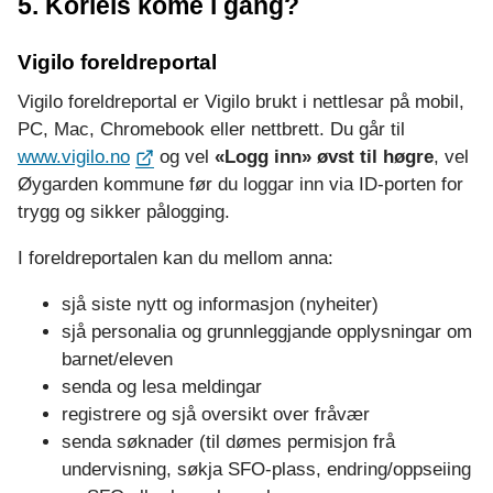
5. Korleis kome i gang?
Vigilo foreldreportal
Vigilo foreldreportal er Vigilo brukt i nettlesar på mobil,
PC, Mac, Chromebook eller nettbrett. Du går til
www.vigilo.no
og vel
«Logg inn» øvst til høgre
, vel
Øygarden kommune før du loggar inn via ID-porten for
trygg og sikker pålogging.
I foreldreportalen kan du mellom anna:
sjå siste nytt og informasjon (nyheiter)
sjå personalia og grunnleggjande opplysningar om
barnet/eleven
senda og lesa meldingar
registrere og sjå oversikt over fråvær
senda søknader (til dømes permisjon frå
undervisning, søkja SFO-plass, endring/oppseiing