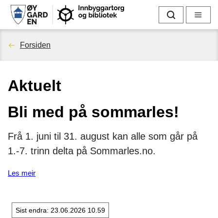
I
Søk
Meny
n
Du
Forsiden
n
er
b
Aktuelt
her:
y
Bli med på sommarles!
g
g
Frå 1. juni til 31. august kan alle som går på
1.-7. trinn delta på Sommarles.no.
a
Les meir
r
t
Sist endra
23.06.2026 10.59