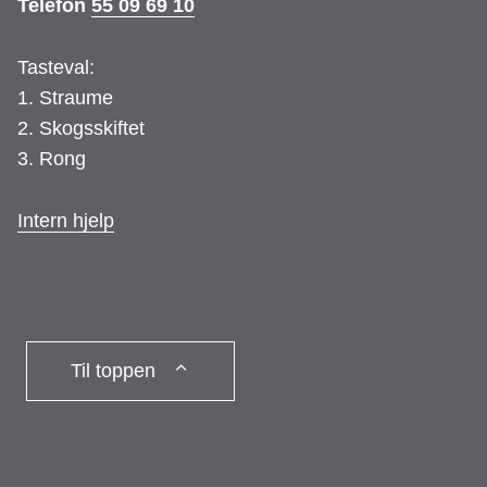
Telefon
55 09 69 10
b
a
Tasteval:
1. Straume
o
g
2. Skogsskiftet
3. Rong
o
r
Intern hjelp
k
a
m
Til toppen