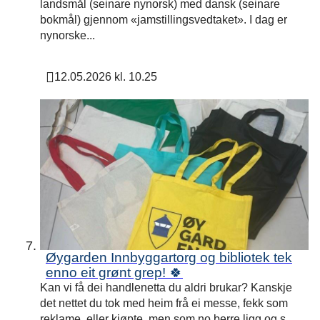
landsmål (seinare nynorsk) med dansk (seinare
bokmål) gjennom «jamstillingsvedtaket». I dag er
nynorske...
12.05.2026 kl. 10.25
Publisert
Øygarden Innbyggartorg og bibliotek tek
enno eit grønt grep! 🍀
Kan vi få dei handlenetta du aldri brukar? Kanskje
det nettet du tok med heim frå ei messe, fekk som
reklame, eller kjøpte, men som no berre ligg og s...