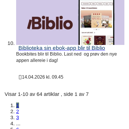
Biblioteka sin ebok-app blir til Biblio
Bookbites blir til Biblio. Last ned og prøv den nye
appen allereie i dag!
14.04.2026 kl. 09.45
Publisert
Visar
1-10
av
64
artiklar ,
side
1
av
7
1
2
3
...