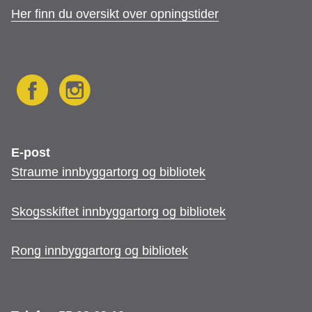
Her finn du oversikt over opningstider
F
I
E-post
Straume innbyggartorg og bibliotek
a
n
Skogsskiftet innbyggartorg og bibliotek
c
s
Rong innbyggartorg og bibliotek
e
t