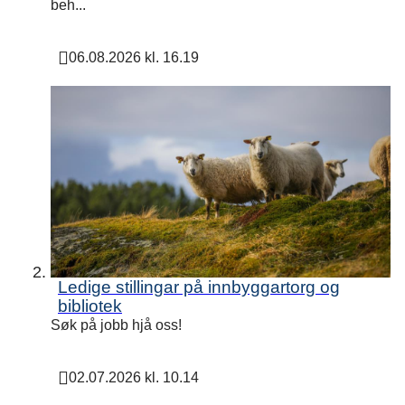
beh...
t
06.08.2026 kl. 16.19
e
Publisert
k
Ledige stillingar på innbyggartorg og
bibliotek
Søk på jobb hjå oss!
02.07.2026 kl. 10.14
Publisert