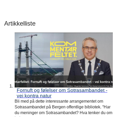
o
r
Artikkelliste
g
o
g
b
i
b
Fornuft og følelser om Sotrasambandet -
l
vei kontra natur
i
Bli med på dette interessante arrangementet om
Sotrasambandet på Bergen offentlige bibliotek. “Har
o
du meninger om Sotrasambandet? Hva tenker du om