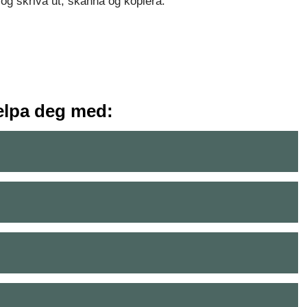
 òg skriva ut, skanna og kopiera.
jelpa deg med: