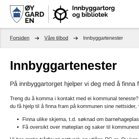
Innb
og
bibli
Du
Forsiden
Våre tilbod
Innbyggartenester
er
Innbyggartenester
her:
På innbyggartorget hjelper vi deg med å finna
Treng du å komma i kontakt med ei kommunal teneste? 
du få hjelp til å finna fram på kommunen sine nettsider, v
Finna ulike skjema, t.d. søknad om barnehageplas
Få oversikt over møteplan og saker til kommunest