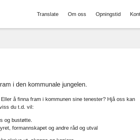
yggartorg
Translate
Om oss
Opningstid
Kon
otek
 fram i den kommunale jungelen.
Eller å finna fram i kommunen sine tenester? Hjå oss kan
iss du t.d. vil:
s og bustøtte.
yret, formannskapet og andre råd og utval