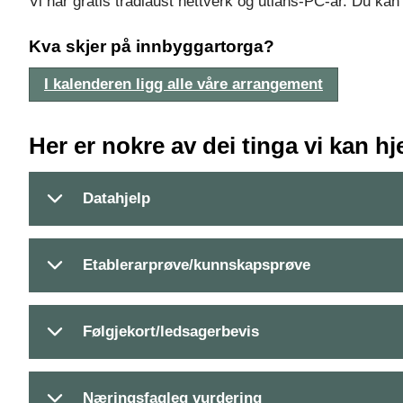
Vi har gratis trådlaust nettverk og utlåns-PC-ar. Du kan
Kva skjer på innbyggartorga?
I kalenderen ligg alle våre arrangement
Her er nokre av dei tinga vi kan h
Datahjelp
Etablerarprøve/kunnskapsprøve
Følgjekort/ledsagerbevis
Næringsfagleg vurdering