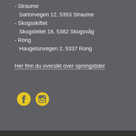
- Straume
Sartorvegen 12, 5353 Straume
- Skogsskiftet
Skogsleitet 16, 5382 Skogsvåg
- Rong
Haugetunvegen 2, 5337 Rong
Her finn du oversikt over opningstider
F
I