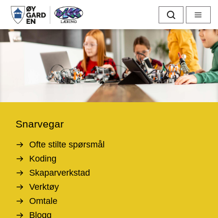
D
Søk
Meny
i
g
g
l
æ
Snarvegar
r
Ofte stilte spørsmål
i
Koding
Skaparverkstad
n
Verktøy
g
Omtale
Blogg