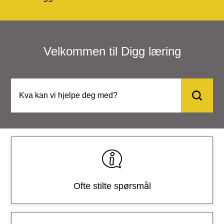
Velkommen til Digg læring
T
e
n
e
Ofte stilte spørsmål
s
t