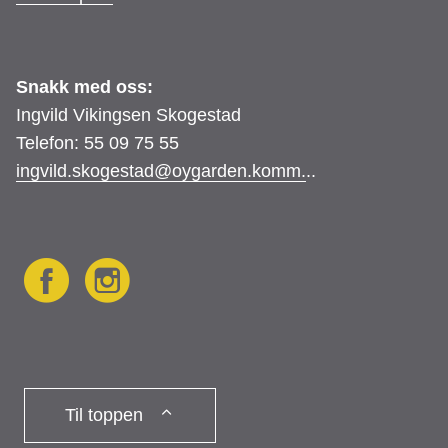
Snakk med oss:
Ingvild Vikingsen Skogestad
Telefon: 55 09 75 55
ingvild.skogestad@oygarden.komm.
..
F
I
a
n
Til toppen