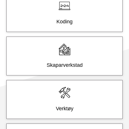
e
r
Koding
Skaparverkstad
Verktøy