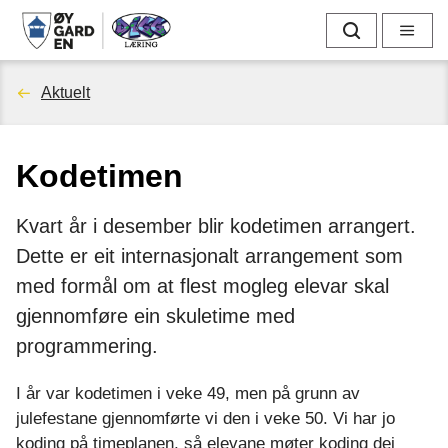
D
Søk
Meny
i
Du
Aktuelt
g
er
g
Kodetimen
her:
l
Kvart år i desember blir kodetimen arrangert.
æ
Dette er eit internasjonalt arrangement som
r
med formål om at flest mogleg elevar skal
gjennomføre ein skuletime med
i
programmering.
n
I år var kodetimen i veke 49, men på grunn av
g
julefestane gjennomførte vi den i veke 50. Vi har jo
koding på timeplanen, så elevane møter koding dei