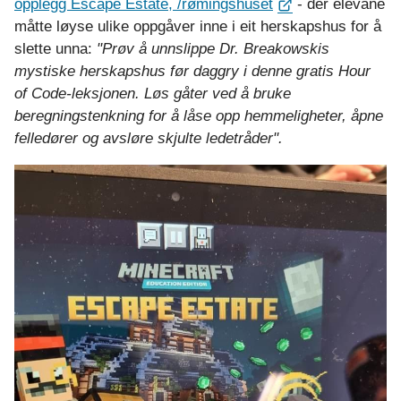
opplegg Escape Estate, /rømingshuset
- der elevane
måtte løyse ulike oppgåver inne i eit herskapshus for å
slette unna:
"Prøv å unnslippe Dr. Breakowskis
mystiske herskapshus før daggry i denne gratis Hour
of Code-leksjonen. Løs gåter ved å bruke
beregningstenkning for å låse opp hemmeligheter, åpne
felledører og avsløre skjulte ledetråder".