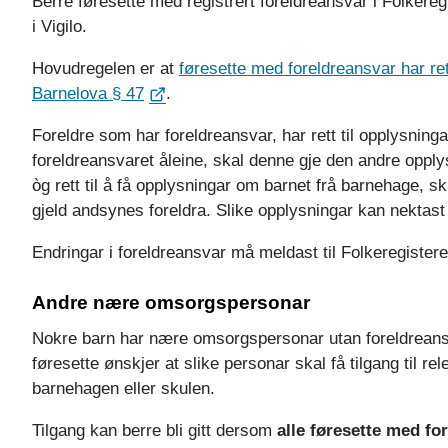
Berre føresette med registrert foreldreansvar i Folkereg
i Vigilo.
Hovudregelen er at
føresette med foreldreansvar har re
Barnelova § 47
.
Foreldre som har foreldreansvar, har rett til opplysning
foreldreansvaret åleine, skal denne gje den andre opply
òg rett til å få opplysningar om barnet frå barnehage, sk
gjeld andsynes foreldra. Slike opplysningar kan nektast
Endringar i foreldreansvar må meldast til Folkeregistere
Andre nære omsorgspersonar
Nokre barn har nære omsorgspersonar utan foreldreansv
føresette ønskjer at slike personar skal få tilgang til re
barnehagen eller skulen.
Tilgang kan berre bli gitt dersom
alle føresette med fo