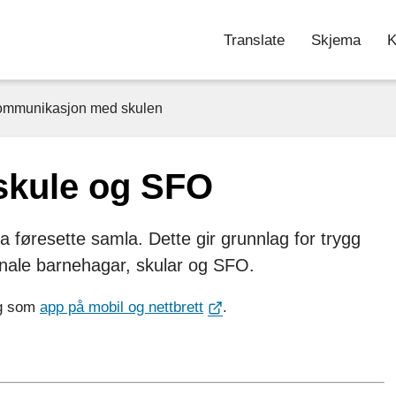
Translate
Skjema
K
kommunikasjon med skulen
 skule og SFO
ra føresette samla. Dette gir grunnlag for trygg
nale barnehagar, skular og SFO.
g som
app på mobil og nettbrett
.