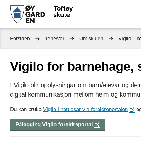
Toftøy
skule
Du
Forsiden
Tenester
Om skulen
Vigilo – 
er
Vigilo for barnehage,
her:
I Vigilo blir opplysningar om barn/elevar og dei
digital kommunikasjon mellom heim og kommu
Du kan bruka
Vigilo i nettlesar via foreldreportalen
o
Pålogging Vigilo foreldreportal