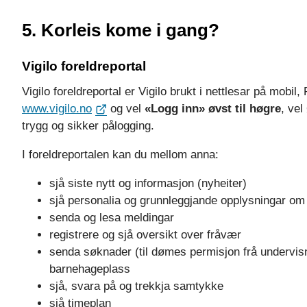
5. Korleis kome i gang?
Vigilo foreldreportal
Vigilo foreldreportal er Vigilo brukt i nettlesar på mobil
www.vigilo.no
og vel
«Logg inn» øvst til høgre
, ve
trygg og sikker pålogging.
I foreldreportalen kan du mellom anna:
sjå siste nytt og informasjon (nyheiter)
sjå personalia og grunnleggjande opplysningar om
senda og lesa meldingar
registrere og sjå oversikt over fråvær
senda søknader (til dømes permisjon frå undervis
barnehageplass
sjå, svara på og trekkja samtykke
sjå timeplan