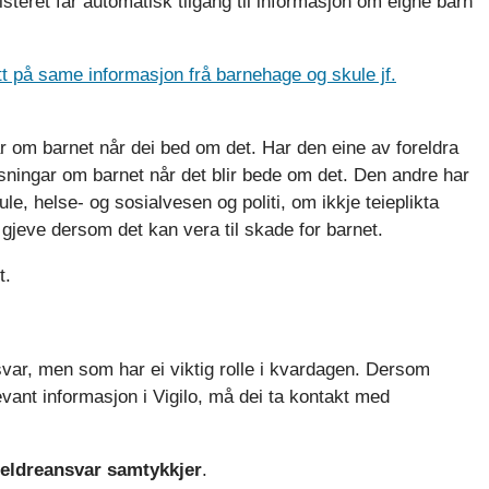
isteret får automatisk tilgang til informasjon om eigne barn
tt på same informasjon frå barnehage og skule jf.
ar om barnet når dei bed om det. Har den eine av foreldra
sningar om barnet når det blir bede om det. Den andre har
ule, helse- og sosialvesen og politi, om ikkje teieplikta
 gjeve dersom det kan vera til skade for barnet.
t.
ar, men som har ei viktig rolle i kvardagen. Dersom
levant informasjon i Vigilo, må dei ta kontakt med
reldreansvar samtykkjer
.