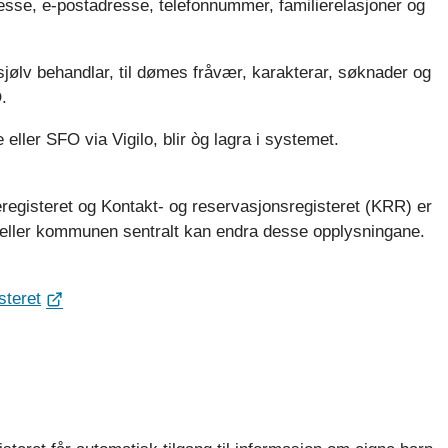
sse, e-postadresse, telefonnummer, familierelasjoner og
 sjølv behandlar, til dømes fråvær, karakterar, søknader og
.
ller SFO via Vigilo, blir òg lagra i systemet.
eregisteret og Kontakt- og reservasjonsregisteret (KRR) er
 eller kommunen sentralt kan endra desse opplysningane.
steret