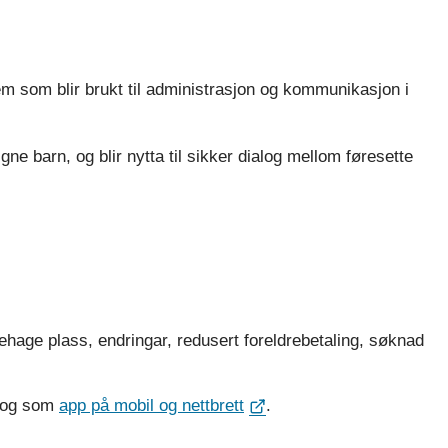
m som blir brukt til administrasjon og kommunikasjon i
gne barn, og blir nytta til sikker dialog mellom føresette
hage plass, endringar, redusert foreldrebetaling, søknad
og som
app på mobil og nettbrett
.