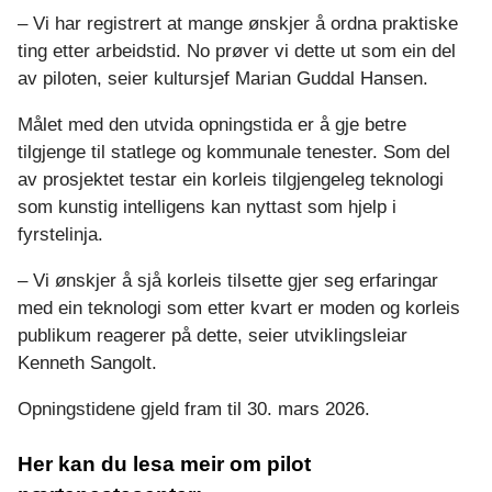
– Vi har registrert at mange ønskjer å ordna praktiske
t
ting etter arbeidstid. No prøver vi dette ut som ein del
e
av piloten, seier kultursjef Marian Guddal Hansen.
k
Målet med den utvida opningstida er å gje betre
tilgjenge til statlege og kommunale tenester. Som del
av prosjektet testar ein korleis tilgjengeleg teknologi
som kunstig intelligens kan nyttast som hjelp i
fyrstelinja.
– Vi ønskjer å sjå korleis tilsette gjer seg erfaringar
med ein teknologi som etter kvart er moden og korleis
publikum reagerer på dette, seier utviklingsleiar
Kenneth Sangolt.
Opningstidene gjeld fram til 30. mars 2026.
Her kan du lesa meir om pilot