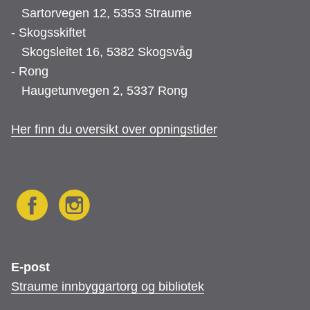
Sartorvegen 12, 5353 Straume
- Skogsskiftet
Skogsleitet 16, 5382 Skogsvåg
- Rong
Haugetunvegen 2, 5337 Rong
Her finn du oversikt over opningstider
F
I
E-post
Straume innbyggartorg og bibliotek
a
n