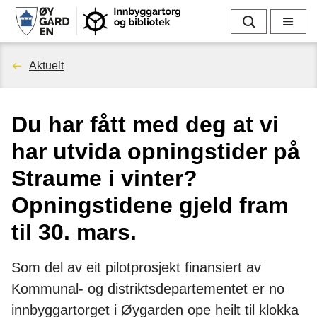
I
Søk
Meny
n
Du
Aktuelt
n
er
b
Du har fått med deg at vi
her:
y
har utvida opningstider på
g
Straume i vinter?
g
Opningstidene gjeld fram
til 30. mars.
a
r
Som del av eit pilotprosjekt finansiert av
Kommunal- og distriktsdepartementet er no
t
innbyggartorget i Øygarden ope heilt til klokka