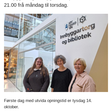
o
21.00 frå måndag til torsdag.
r
g
o
g
b
i
b
l
i
Første dag med utvida opningstid er tysdag 14.
oktober.
o