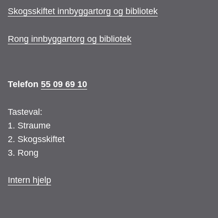
Skogsskiftet innbyggartorg og bibliotek
c
s
Rong innbyggartorg og bibliotek
e
t
Telefon
55 09 69 10
b
a
Tasteval:
1. Straume
o
g
2. Skogsskiftet
3. Rong
o
r
Intern hjelp
k
a