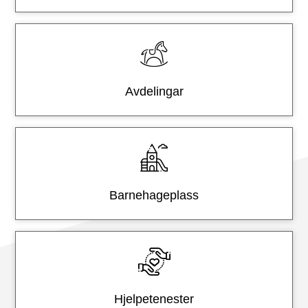
s
t
e
r
Avdelingar
Barnehageplass
Hjelpetenester