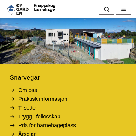
K
Søk
Meny
n
a
p
p
s
Snarvegar
k
Om oss
o
Praktisk informasjon
Tilsette
g
Trygg i fellesskap
b
Pris for barnehageplass
Årsplan