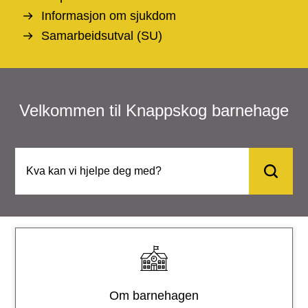
a
Informasjon om sjukdom
r
Samarbeidsutval (SU)
n
e
Velkommen til Knappskog barnehage
h
a
g
e
T
e
n
e
Om barnehagen