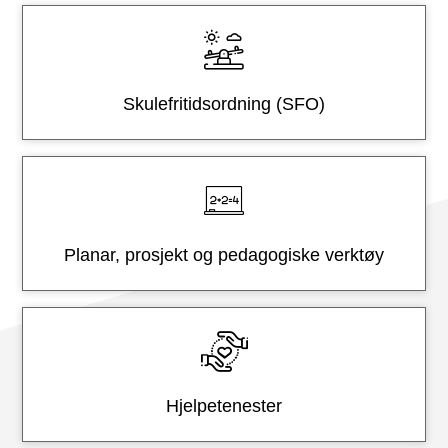
t
e
r
Skulefritidsordning (SFO)
Planar, prosjekt og pedagogiske verktøy
Hjelpetenester