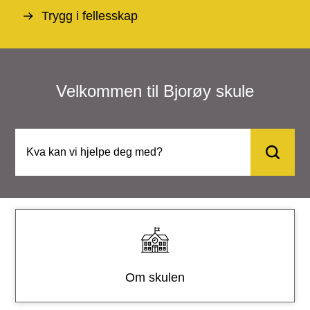
e
Trygg i fellesskap
Velkommen til Bjorøy skule
T
e
n
e
Om skulen
s