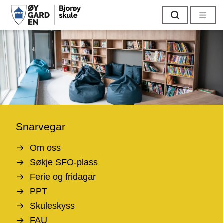
B
Søk
Meny
j
o
r
ø
y
Snarvegar
s
Om oss
k
Søkje SFO-plass
Ferie og fridagar
u
PPT
l
Skuleskyss
FAU