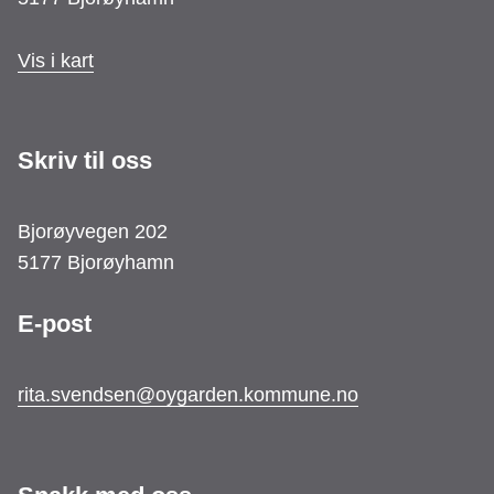
Vis i kart
Skriv til oss
Bjorøyvegen 202
5177 Bjorøyhamn
E-post
rita.svendsen@oygarden.kommune.no