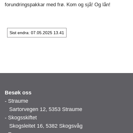
o
forundringspakkar med frø. Kom og sjå! Og lån!
r
g
Sist endra
07.05.2025 13.41
o
g
b
i
b
Besøk oss
- Straume
l
Sartorvegen 12, 5353 Straume
i
- Skogsskiftet
Skogsleitet 16, 5382 Skogsvåg
o