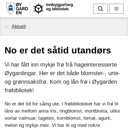
I
Søk
Meny
n
Du
Aktuelt
n
er
b
No er det såtid utandørs
her:
y
Vi har fått inn mykje frø frå hageinteresserte
g
Øygardingar. Her er det både blomster-, urte-
g
og grønnsaksfrø. Kom og lån frø i Øygarden
frøbibliotek!
a
No er det tid for såing ute. I frøbiblioteket har vi frø til
r
låns av mellom anna iris, ringblomst, montbretia, ulike
t
sortar valmuar, tagetes, kornblomst, tomat, agurk,
melon og mykje meir. Vi har til og med nokre