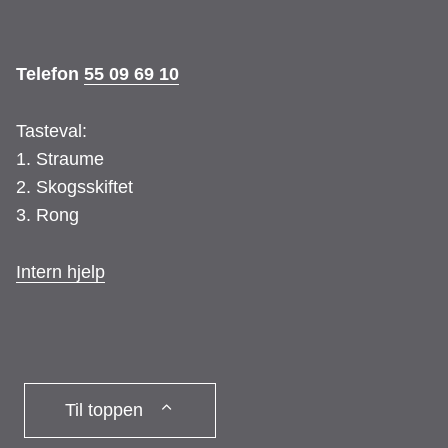
e
t
Telefon
55 09 69 10
b
a
Tasteval:
1. Straume
o
g
2. Skogsskiftet
3. Rong
o
r
Intern hjelp
k
a
m
Til toppen