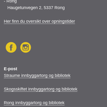
- Rong
t
Haugetunvegen 2, 5337 Rong
e
Her finn du oversikt over opningstider
k
F
I
E-post
Straume innbyggartorg og bibliotek
a
n
Skogsskiftet innbyggartorg og bibliotek
c
s
Rong innbyggartorg og bibliotek