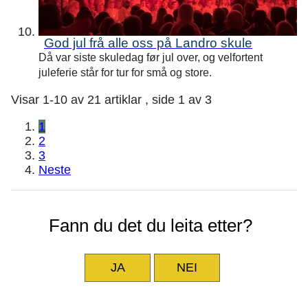
God jul frå alle oss på Landro skule
Då var siste skuledag før jul over, og velfortent
juleferie står for tur for små og store.
Visar
1-10
av
21
artiklar ,
side
1
av
3
1
2
3
Neste
Fann du det du leita etter?
JA
NEI