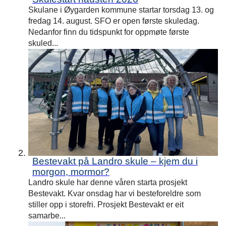
e
Skulane i Øygarden kommune startar torsdag 13. og
fredag 14. august. SFO er open første skuledag.
Nedanfor finn du tidspunkt for oppmøte første
skuled...
Bestevakt på Landro skule – kjem du i
morgon, mormor?
Landro skule har denne våren starta prosjekt
Bestevakt. Kvar onsdag har vi besteforeldre som
stiller opp i storefri. Prosjekt Bestevakt er eit
samarbe...