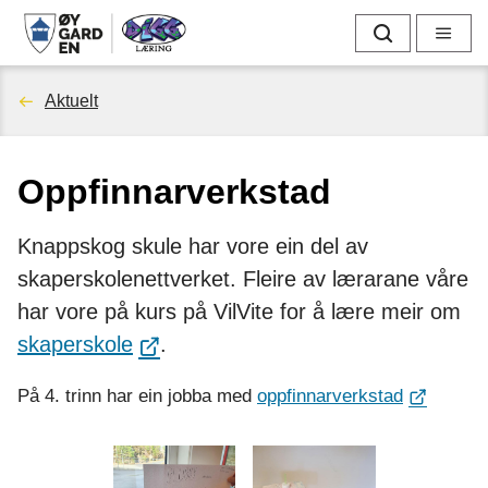
D
Søk
Meny
i
Du
Aktuelt
g
er
g
Oppfinnarverkstad
her:
l
Knappskog skule har vore ein del av
æ
skaperskolenettverket. Fleire av lærarane våre
r
har vore på kurs på VilVite for å lære meir om
skaperskole
.
i
På 4. trinn har ein jobba med
oppfinnarverkstad
n
g