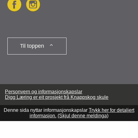
F
I
a
n
Til toppen
c
s
e
t
Personvern og informasjonskapslar
Digg Læring er eit prosjekt frå Knappskog skule
b
a
Denne sida nyttar informasjonskapslar
Trykk her for detaljert
informasjon.
(Skjul denne meldinga)
o
g