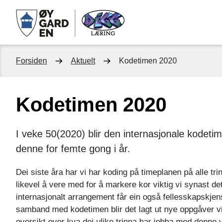
Digg
læring
Du
Forsiden
Aktuelt
Kodetimen 2020
er
Kodetimen 2020
her:
I veke 50(2020) blir den internasjonale kodet
denne for femte gong i år.
Dei siste åra har vi har koding på timeplanen på alle tri
likevel å vere med for å markere kor viktig vi synast de
internasjonalt arrangement får ein også fellesskapskje
samband med kodetimen blir det lagt ut nye oppgåver vi k
oversikt over kva dei ulike trinna har jobba med denne