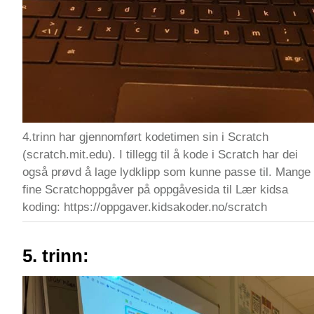
4.trinn har gjennomført kodetimen sin i Scratch
(scratch.mit.edu). I tillegg til å kode i Scratch har dei
også prøvd å lage lydklipp som kunne passe til. Mange
fine Scratchoppgåver på oppgåvesida til Lær kidsa
koding: https://oppgaver.kidsakoder.no/scratch
5. trinn: