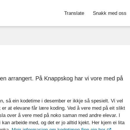
Translate
Snakk med oss
imen arrangert. På Knappskog har vi vore med på
nn, så ein kodetime i desember er ikkje så spesielt. Vi vel
t er at elevane får lære koding. Ved å vere med på eit slikt
nsla over å vere med på noko saman med andre elevar. I
an arbeide med, og det er jo alltid kjekt. Her kjem ei lita
 veka.
Meir informasjon om kodetimen finn ein her
.