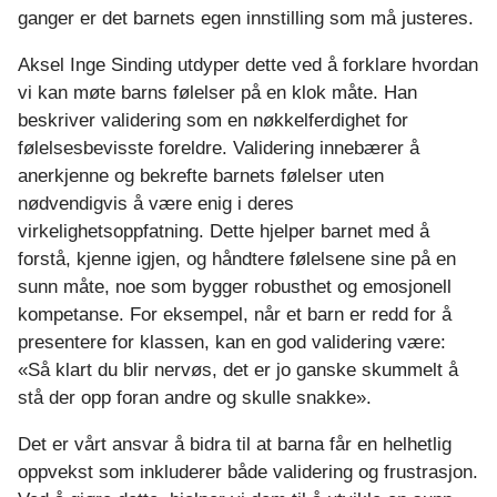
ganger er det barnets egen innstilling som må justeres.
Aksel Inge Sinding utdyper dette ved å forklare hvordan
vi kan møte barns følelser på en klok måte. Han
beskriver validering som en nøkkelferdighet for
følelsesbevisste foreldre. Validering innebærer å
anerkjenne og bekrefte barnets følelser uten
nødvendigvis å være enig i deres
virkelighetsoppfatning. Dette hjelper barnet med å
forstå, kjenne igjen, og håndtere følelsene sine på en
sunn måte, noe som bygger robusthet og emosjonell
kompetanse. For eksempel, når et barn er redd for å
presentere for klassen, kan en god validering være:
«Så klart du blir nervøs, det er jo ganske skummelt å
stå der opp foran andre og skulle snakke».
Det er vårt ansvar å bidra til at barna får en helhetlig
oppvekst som inkluderer både validering og frustrasjon.