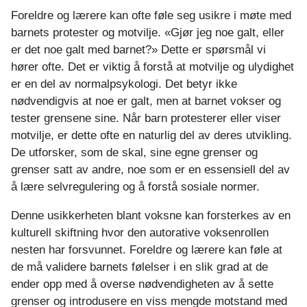
Foreldre og lærere kan ofte føle seg usikre i møte med
barnets protester og motvilje. «Gjør jeg noe galt, eller
er det noe galt med barnet?» Dette er spørsmål vi
hører ofte. Det er viktig å forstå at motvilje og ulydighet
er en del av normalpsykologi. Det betyr ikke
nødvendigvis at noe er galt, men at barnet vokser og
tester grensene sine. Når barn protesterer eller viser
motvilje, er dette ofte en naturlig del av deres utvikling.
De utforsker, som de skal, sine egne grenser og
grenser satt av andre, noe som er en essensiell del av
å lære selvregulering og å forstå sosiale normer.
Denne usikkerheten blant voksne kan forsterkes av en
kulturell skiftning hvor den autorative voksenrollen
nesten har forsvunnet. Foreldre og lærere kan føle at
de må validere barnets følelser i en slik grad at de
ender opp med å overse nødvendigheten av å sette
grenser og introdusere en viss mengde motstand med