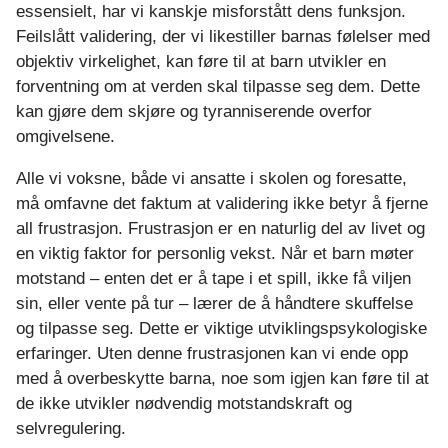
essensielt, har vi kanskje misforstått dens funksjon.
e
Feilslått validering, der vi likestiller barnas følelser med
objektiv virkelighet, kan føre til at barn utvikler en
forventning om at verden skal tilpasse seg dem. Dette
kan gjøre dem skjøre og tyranniserende overfor
omgivelsene.
Alle vi voksne, både vi ansatte i skolen og foresatte,
må omfavne det faktum at validering ikke betyr å fjerne
all frustrasjon. Frustrasjon er en naturlig del av livet og
en viktig faktor for personlig vekst. Når et barn møter
motstand – enten det er å tape i et spill, ikke få viljen
sin, eller vente på tur – lærer de å håndtere skuffelse
og tilpasse seg. Dette er viktige utviklingspsykologiske
erfaringer. Uten denne frustrasjonen kan vi ende opp
med å overbeskytte barna, noe som igjen kan føre til at
de ikke utvikler nødvendig motstandskraft og
selvregulering.