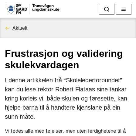
T
Søk
Meny
r
Du
Aktuelt
a
er
n
Frustrasjon og validering
her:
e
skulekvardagen
v
I denne artikkelen frå “Skolelederforbundet”
å
kan du lese rektor Robert Flataas sine tankar
kring korleis vi, både skulen og føresette, kan
g
hjelpe barna til å handtere kjenslane på ein
e
sunn måte.
n
Vi fødes alle med følelser, men uten ferdighetene til å