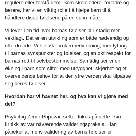
u
regulere eller forstå dem. Som skoleledere, foreldre og
lærere, har vi en viktig rolle i å hjelpe barn til å
n
håndtere disse følelsene på en sunn måte.
g
Vi lever i en tid hvor barnas følelser blir stadig mer
vektlagt. Det er en utvikling som er både nødvendig og
d
utfordrende. Vi ser økt brukermedvirkning, mer lytting
til barnas synspunkter og følelser, og en økt respekt for
o
barnas rett til selvbestemmelse. Samtidig ser vi en
m
økning i barn som sliter med utrygghet, skjørhet og et
overveldende behov for at den ytre verden skal tilpasse
s
seg deres følelser.
s
Hvordan har vi havnet her, og hva kan vi gjøre med
det?
k
Psykolog Zemir Popovac setter fokus på dette i sin
u
kritikk av vår nåværende valideringspraksis. Han
l
påpeker at mens validering av barns følelser er