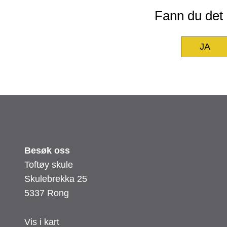
Fann du det d
JA
Besøk oss
Toftøy skule
Skulebrekka 25
5337 Rong
Vis i kart