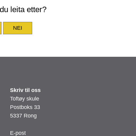
u leita etter?
NEI
Skriv til oss
Toftøy skule
Postboks 33
5337 Rong
E-post