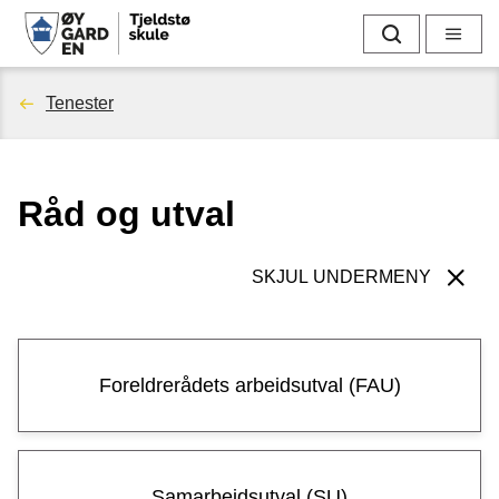
T
Søk
Meny
j
Du
Tenester
e
er
l
Råd og utval
her:
d
s
SKJUL UNDERMENY
t
ø
Foreldrerådets arbeidsutval (FAU)
s
k
Samarbeidsutval (SU)