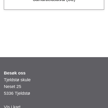
u
l
e
Besøk oss
Tjeldstø skule
Neset 25
5336 Tjeldstø
Vis i kart