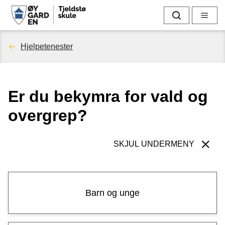
T
Søk
Meny
j
Du
Hjelpetenester
e
er
l
Er du bekymra for vald og
her:
d
overgrep?
s
t
SKJUL UNDERMENY
ø
s
Barn og unge
k