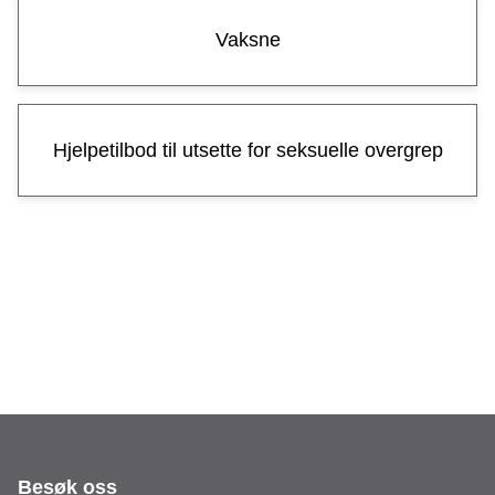
u
Vaksne
l
e
Hjelpetilbod til utsette for seksuelle overgrep
Besøk oss