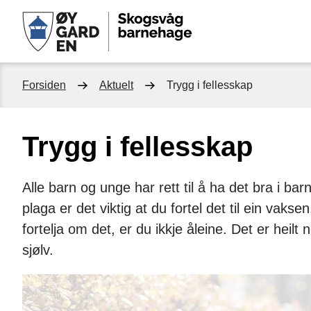
Skogsvåg
barnehage
Du
Forsiden
Aktuelt
Trygg i fellesskap
er
Trygg i fellesskap
her:
Alle barn og unge har rett til å ha det bra i b
plaga er det viktig at du fortel det til ein vaks
fortelja om det, er du ikkje åleine. Det er heilt
sjølv.