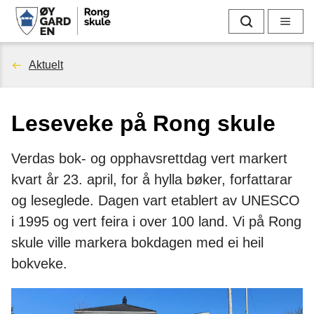
R
Søk
Meny
o
Du
Aktuelt
n
er
g
Leseveke på Rong skule
her:
s
Verdas bok- og opphavsrettdag vert markert
k
kvart år 23. april, for å hylla bøker, forfattarar
u
og leseglede. Dagen vart etablert av UNESCO
i 1995 og vert feira i over 100 land. Vi på Rong
l
skule ville markera bokdagen med ei heil
e
bokveke.