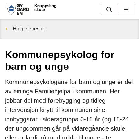
K
Søk
Meny
n
Du
Hjelpetenester
a
er
p
Kommunepsykolog for
her:
p
barn og unge
s
Kommunepsykologane for barn og unge er del
k
av eininga Familiehjelpa i kommunen. Her
o
jobbar dei med førebygging og tidleg
intervensjon knytt til kommunen sine
g
innbyggarar i aldersgruppa 0-18 år (og 18-24
s
der ungdommen går på vidaregåande skule
eller er lærling) med milde til moderate