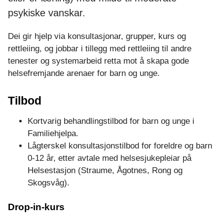
k
psykiske vanskar.
u
Dei gir hjelp via konsultasjonar, grupper, kurs og
l
rettleiing, og jobbar i tillegg med rettleiing til andre
tenester og systemarbeid retta mot å skapa gode
e
helsefremjande arenaer for barn og unge.
Tilbod
Kortvarig behandlingstilbod for barn og unge i
Familiehjelpa.
Lågterskel konsultasjonstilbod for foreldre og barn
0-12 år, etter avtale med helsesjukepleiar på
Helsestasjon (Straume, Ågotnes, Rong og
Skogsvåg).
Drop-in-kurs